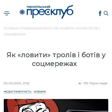
Головна
Медіаграмотність
Як «ловити» тролів і ботів у
●
●
соцмережах
Як «ловити» тролів і ботів у
соцмережах
30.03.2020, 21:52
1119 Переглядів
МЕДІАГРАМОТНІСТЬ
НОВИНИ