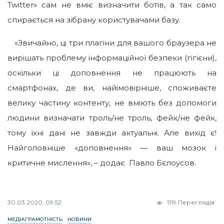
Twitter» сам не вміє визначити ботів, а так само
спирається на зібрану користувачами базу.
«Звичайно, ці три плагіни для вашого браузера не
вирішать проблему інформаційної безпеки (гігієни),
оскільки ці доповнення не працюють на
смартфонах, де ви, найімовірніше, споживаєте
велику частину контенту, не вміють без допомоги
людини визначати троль/не троль, фейк/не фейк,
тому їхні дані не завжди актуальні. Але вихід є!
Найголовніше «доповнення» — ваш мозок і
критичне мислення», – додає Павло Бєлоусов.
30.03.2020, 09:52
1119 Переглядів
МЕДІАГРАМОТНІСТЬ
НОВИНИ