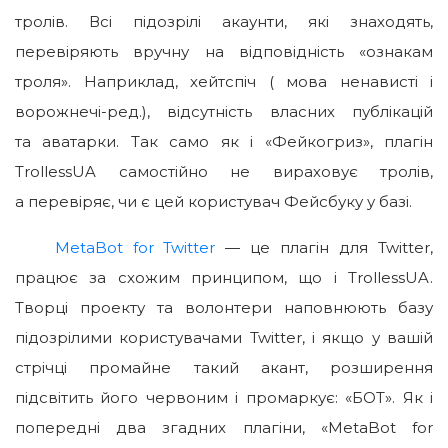
тролів. Всі підозрілі акаунти, які знаходять,
перевіряють вручну на відповідність «ознакам
троля». Наприклад, хейтспіч ( мова ненависті і
ворожнечі-ред.), відсутність власних публікацій
та аватарки. Так само як і «Фейкогриз», плагін
TrollessUA cамостійно не вираховує тролів,
а перевіряє, чи є цей користувач Фейсбуку у базі.
MetaBot for Twitter
— це плагін для Twitter,
працює за схожим принципом, що і TrollessUA.
Творці проекту та волонтери наповнюють базу
підозрілими користувачами Twitter, і якщо у вашій
стрічці промайне такий акант, розширення
підсвітить його червоним і промаркує: «БОТ». Як і
попередні два згадних плагіни, «MetaBot for