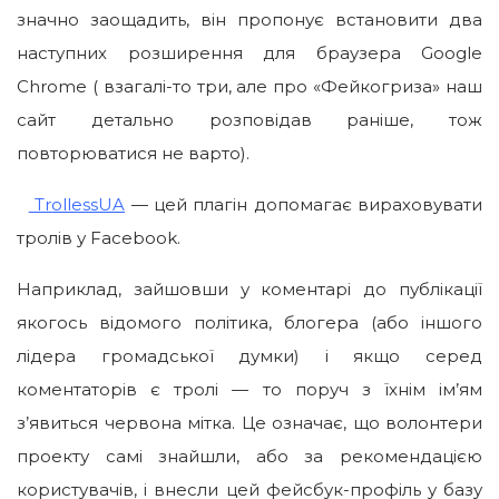
значно заощадить, він пропонує встановити два
наступних розширення для браузера Google
Chrome ( взагалі-то три, але про «Фейкогриза» наш
сайт детально розповідав раніше, тож
повторюватися не варто).
Tr
ollessUA
— цей плагін допомагає вираховувати
тролів у Facebook.
Наприклад, зайшовши у коментарі до публікації
якогось відомого політика, блогера (або іншого
лідера громадської думки) і якщо серед
коментаторів є тролі — то поруч з їхнім ім’ям
з’явиться червона мітка. Це означає, що волонтери
проекту самі знайшли, або за рекомендацією
користувачів, і внесли цей фейсбук-профіль у базу