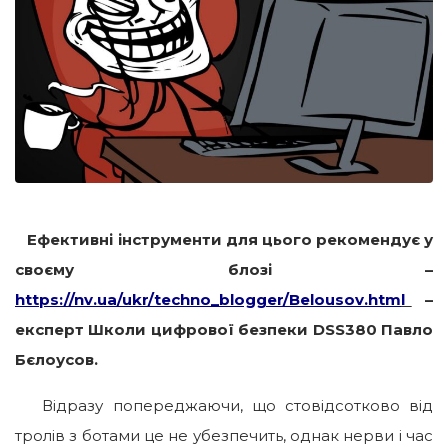
Ефективні інструменти для цього рекомендує у
своєму блозі –
https://nv.ua/ukr/techno_blogger/Belousov.htm
l
–
експерт Школи цифрової безпеки DSS380 Павло
Бєлоусов.
Відразу попереджаючи, що стовідсотково від
тролів з ботами це не убезпечить, однак нерви і час