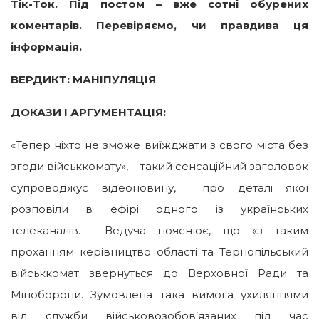
Тік-Ток. Під постом – вже сотні обурених
коментарів. Перевіряємо, чи правдива ця
інформація.
ВЕРДИКТ: МАНІПУЛЯЦІЯ
ДОКАЗИ І АРГУМЕНТАЦІЯ:
«Тепер ніхто не зможе виїжджати з свого міста без
згоди військкомату», – такий сенсаційний заголовок
супроводжує відеоновину, про деталі якої
розповіли в ефірі одного із українських
телеканалів. Ведуча пояснює, що «з таким
проханням керівництво області та Тернопільський
військкомат звернуться до Верховної Ради та
Міноборони. Зумовлена така вимога ухиляннями
від служби військовозобов’язаних під час