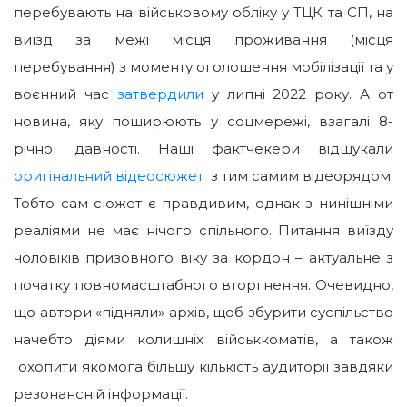
перебувають на військовому обліку у ТЦК та СП, на
виїзд за межі місця проживання (місця
перебування) з моменту оголошення мобілізації та у
воєнний час
затвердили
у липні 2022 року. А от
новина, яку поширюють у соцмережі, взагалі 8-
річної давності. Наші фактчекери відшукали
оригінальний відеосюжет
з тим самим відеорядом.
Тобто сам сюжет є правдивим, однак з нинішніми
реаліями не має нічого спільного. Питання виїзду
чоловіків призовного віку за кордон – актуальне з
початку повномасштабного вторгнення. Очевидно,
що автори «підняли» архів, щоб збурити суспільство
начебто діями колишніх військкоматів, а також
охопити якомога більшу кількість аудиторії завдяки
резонансній інформації.