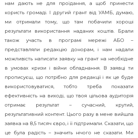
нам дають не для проїдання, а щоб принести
користь громаді. І другий грант від УАМБ, думаю,
ми отримали тому, що там побачили хороші
результати використання наданих коштів. Брали
також участь в програмі мережі АБО –
представляли редакцію донорам, і нам надали
можливість написати заявку на грант на необхідне
в умовах кризи і війни обладнання. В заявці ти
прописуєш, що потрібно для редакції і як це буде
використовуватися, тобто треба показати
ефективність на виході, що твоя цільова аудиторія
отримає результат – сучасний, крутий,
результативний контент. Цього разу в мене вийшла
заявка на 8,5 тисяч євро, і її підтримали. Сказати, що
це була радість – значить нічого не сказати. Ми