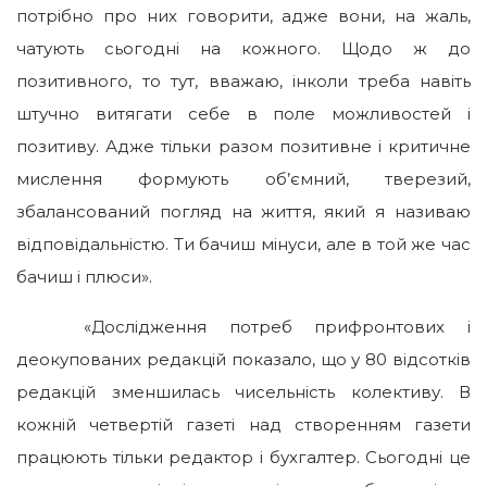
потрібно про них говорити, адже вони, на жаль,
чатують сьогодні на кожного. Щодо ж до
позитивного, то тут, вважаю, інколи треба навіть
штучно витягати себе в поле можливостей і
позитиву. Адже тільки разом позитивне і критичне
мислення формують об’ємний, тверезий,
збалансований погляд на життя, який я називаю
відповідальністю. Ти бачиш мінуси, але в той же час
бачиш і плюси».
«Дослідження потреб прифронтових і
деокупованих редакцій показало, що у 80 відсотків
редакцій зменшилась чисельність колективу. В
кожній четвертій газеті над створенням газети
працюють тільки редактор і бухгалтер. Сьогодні це