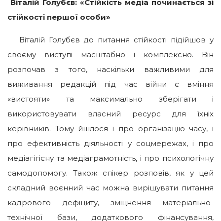
Віталій Голубєв: «Стійкість медіа починається зі
стійкості першої особи»
Віталій Голубєв до питання стійкості підійшов у
своєму виступі масштабно і комплексно. Він
розпочав з того, наскільки важливими для
виживання редакцій під час війни є вміння
«вистояти» та максимально зберігати і
використовувати власний ресурс для їхніх
керівників. Тому йшлося і про організацію часу, і
про ефективність діяльності у соцмережах, і про
медіагігієну та медіаграмотність, і про психологічну
самодопомогу. Також спікер розповів, як у цей
складний воєнний час можна вирішувати питання
кадрового дефіциту, зміцнення матеріально-
технічної бази, додаткового фінансування,