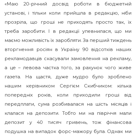
«Маю 20-річний досвід роботи в бюджетній
установі, і тільки коли прийшла в редакцію, ніби
прозріла, що гроші не приходять просто так, їх
треба заробити. І в редакції упевнилася, що ми
маємо можливість їх заробляти. За перший тиждень
вторгнення росіян в Україну 90 відсотків наших
рекламодавців скасували замовлення на рекламу,
а це – левова частка того, за рахунок чого живе
газета. На щастя, дуже мудро було зроблено
нашим керівником Сергієм Скибчиком: кілька
попередніх років, коли приходили гроші від
передплати, сума розбивалася на шість місяців і
клалася на депозити. Тобто ми на півріччя мали
депозит у 40 тисяч гривень, тож фінансова
подушка на випадок форс-мажору була. Однак ми