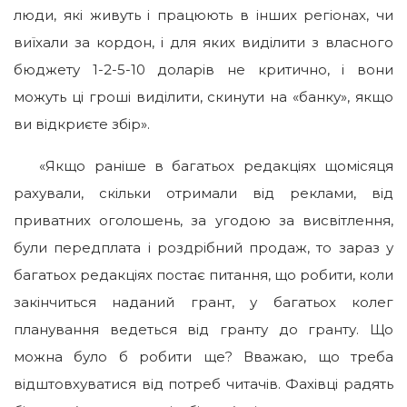
люди, які живуть і працюють в інших регіонах, чи
виїхали за кордон, і для яких виділити з власного
бюджету 1-2-5-10 доларів не критично, і вони
можуть ці гроші виділити, скинути на «банку», якщо
ви відкриєте збір».
«Якщо раніше в багатьох редакціях щомісяця
рахували, скільки отримали від реклами, від
приватних оголошень, за угодою за висвітлення,
були передплата і роздрібний продаж, то зараз у
багатьох редакціях постає питання, що робити, коли
закінчиться наданий грант, у багатьох колег
планування ведеться від гранту до гранту. Що
можна було б робити ще? Вважаю, що треба
відштовхуватися від потреб читачів. Фахівці радять