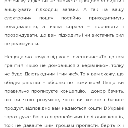
розсилку, адже ви не зможете цілодобово сидіти і
вишукувати підходящі заявки. А так на вашу
електронну пошту постійно приходитимуть
повідомлення, а ваша справа – прочитати і
прозондувати, що вам підходить і чи вистачить сил
це реалізувати.
Нещодавно почула від колег скептичне: «Та що там
гранти?! Якщо не домовишся з керівником, толку
не буде. Дають одним і тим же!». То я вам скажу, що
обидві репліки – абсолютно помилкові! Якщо ви
правильно прописуєте концепцію, і донор бачить,
що ви чітко розумієте, чого ви хочете і бачите
продукт, відповідно вам надаються кошти. В Україні
зараз дуже багато європейських і світових коштів,
тож не давайте цим грошам пропасти, беріть їх і