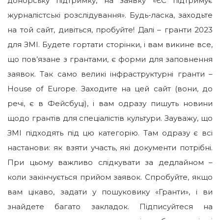
донорську підтримку, на заявку «ЄС підтримує
журналістські розслідування». Будь-ласка, заходьте
на той сайт, дивіться, пробуйте! Далі – гранти 2023
для ЗМІ. Будете гортати сторінки, і вам викине все,
що пов’язане з грантами, є форми для заповнення
заявок. Так само великі інфраструктурні гранти –
House of Europe. Заходите на цей сайт (вони, до
речі, є в Фейсбуці), і вам одразу пишуть новини
щодо грантів для спеціалістів культури. Зауважу, що
ЗМІ підходять під цю категорію. Там одразу є всі
настанови: як взяти участь, які документи потрібні.
При цьому важливо слідкувати за дедлайном –
коли закінчується прийом заявок. Спробуйте, якщо
вам цікаво, задати у пошуковику «Гранти», і ви
знайдете багато закладок. Підписуйтеся на