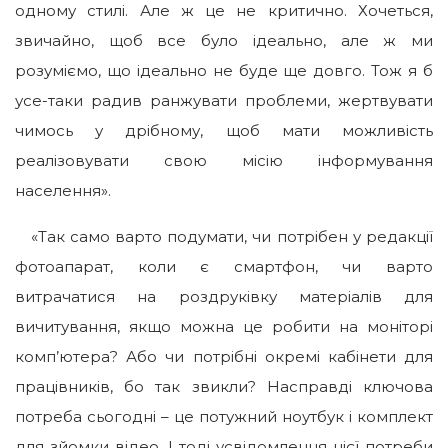
одному стилі. Але ж це не критично. Хочеться,
звичайно, щоб все було ідеально, але ж ми
розуміємо, що ідеально не буде ще довго. Тож я б
усе-таки радив ранжувати проблеми, жертвувати
чимось у дрібному, щоб мати можливість
реалізовувати свою місію інформування
населення».
«Так само варто подумати, чи потрібен у редакції
фотоапарат, коли є смартфон, чи варто
витрачатися на роздруківку матеріалів для
вичитування, якщо можна це робити на моніторі
комп’ютера? Або чи потрібні окремі кабінети для
працівників, бо так звикли? Насправді ключова
потреба сьогодні – це потужний ноутбук і комплект
для зйомки відео. І тоді усвідомлення цієї потреби