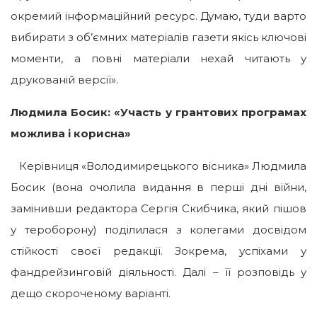
окремий інформаційний ресурс. Думаю, туди варто
вибирати з об’ємних матеріалів газети якісь ключові
моменти, а повні матеріали нехай читають у
друкованій версії».
Людмила Босик:
«Участь у грантових програмах
можлива і корисна»
Керівниця «Володимирецького вісника» Людмила
Босик (вона очолила видання в перші дні війни,
замінивши редактора Сергія Скибчика, який пішов
у тероборону) поділилася з колегами досвідом
стійкості своєї редакції. Зокрема, успіхами у
фандрейзинговій діяльності. Далі – її розповідь у
дещо скороченому варіанті.