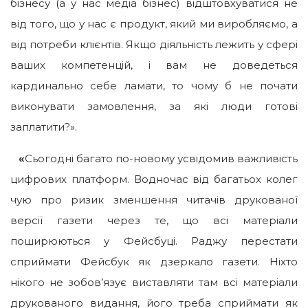
бізнесу (а у нас медіа бізнес) відштовхуватися не
від того, що у нас є продукт, який ми виробляємо, а
від потреби клієнтів. Якщо діяльність лежить у сфері
ваших компетенцій, і вам не доведеться
кардинально себе ламати, то чому б не почати
виконувати замовлення, за які люди готові
заплатити?».
«
Сьогодні багато по-новому усвідомив важливість
цифрових платформ. Водночас від багатьох колег
чую про ризик зменшення читачів друкованої
версії газети через те, що всі матеріали
поширюються у Фейсбуці. Раджу перестати
сприймати Фейсбук як дзеркало газети. Ніхто
нікого не зобов’язує виставляти там всі матеріали
друкованого видання, його треба сприймати як