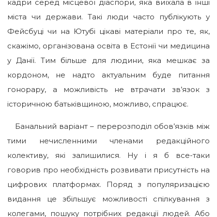
кадри серед місцевої діаспори, яка виїхала в інші
міста чи держави. Такі люди часто публікують у
Фейсбуці чи на Ютубі цікаві матеріали про те, як,
скажімо, організована освіта в Естонії чи медицина
у Данії. Тим більше для людини, яка мешкає за
кордоном, не надто актуальним буде питання
гонорару, а можливість не втрачати зв’язок з
історичною батьківщиною, можливо, спрацює.
Банальний варіант – перерозподіл обов’язків між
тими нечисленними членами редакційного
колективу, які залишилися. Ну і я б все-таки
говорив про необхідність розвивати присутність на
цифрових платформах. Поряд з популяризацією
видання це збільшує можливості спілкування з
колегами, пошуку потрібних редакції людей. Або