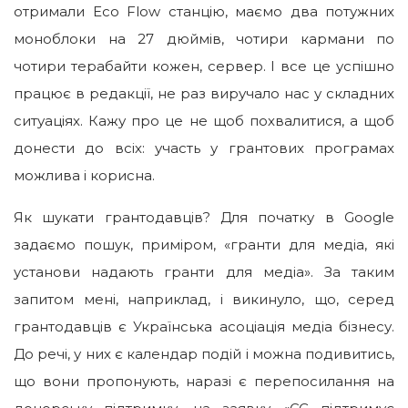
отримали Eco Flow станцію, маємо два потужних
моноблоки на 27 дюймів, чотири кармани по
чотири терабайти кожен, сервер. І все це успішно
працює в редакції, не раз виручало нас у складних
ситуаціях. Кажу про це не щоб похвалитися, а щоб
донести до всіх: участь у грантових програмах
можлива і корисна.
Як шукати грантодавців? Для початку в Google
задаємо пошук, приміром, «гранти для медіа, які
установи надають гранти для медіа». За таким
запитом мені, наприклад, і викинуло, що, серед
грантодавців є Українська асоціація медіа бізнесу.
До речі, у них є календар подій і можна подивитись,
що вони пропонують, наразі є перепосилання на