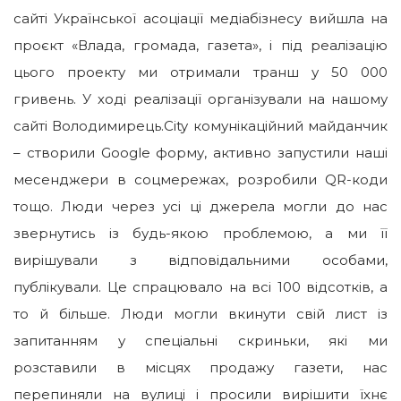
сайті Української асоціації медіабізнесу вийшла на
проєкт «Влада, громада, газета», і під реалізацію
цього проекту ми отримали транш у 50 000
гривень. У ході реалізації організували на нашому
сайті Володимирець.City комунікаційний майданчик
– створили Google форму, активно запустили наші
месенджери в соцмережах, розробили QR-коди
тощо. Люди через усі ці джерела могли до нас
звернутись із будь-якою проблемою, а ми її
вирішували з відповідальними особами,
публікували. Це спрацювало на всі 100 відсотків, а
то й більше. Люди могли вкинути свій лист із
запитанням у спеціальні скриньки, які ми
розставили в місцях продажу газети, нас
перепиняли на вулиці і просили вирішити їхнє