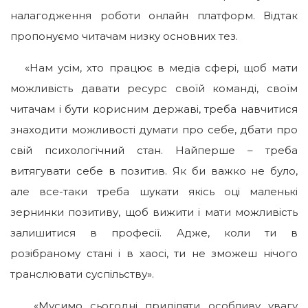
налагодження роботи онлайн платформ. Відтак
пропонуємо читачам низку основних тез.
«Нам усім, хто працює в медіа сфері, щоб мати
можливість давати ресурс своїй команді, своїм
читачам і бути корисним державі, треба навчитися
знаходити можливості думати про себе, дбати про
свій психологічний стан. Найперше – треба
витягувати себе в позитив. Як би важко не було,
але все-таки треба шукати якісь оці маленькі
зернинки позитиву, щоб вижити і мати можливість
залишитися в професії. Адже, коли ти в
розібраному стані і в хаосі, ти не зможеш нічого
транслювати суспільству».
«Мусимо сьогодні приділяти особливу увагу