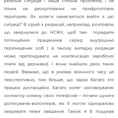
реальна ситуація і наша спільна проблема, і не
тільки на деокупованих чи прифронтових
територіях. Як колеги намагаються вийти з цієї
ситуації? В одній з редакцій, наприклад, розповіли,
що звернулися до НСЖУ, щоб там порадили
потенційних працівників серед внутрішньо
переміщених осіб ( в такому випадку редакція
може претендувати на компенсацію заробітної
плати від держави). І вони знайшли двох таких
людей. Вважаю, що в умовах воєнного часу це
перспективно, тим більше, що зараз багато хто
працює дистанційно. Багато колег «активізували»
контактну книжку своїх телефонів – почали шукати
дописувачів-волонтерів, які б могли одноразово
закривати певні завдання. Також я б пошукав