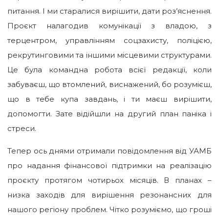
питання. І ми старалися вирішити, дати роз’яснення.
Проєкт налагодив комунікації з владою, з
терцентром, управлінням соцзахисту, поліцією,
рекрутинговими та іншими місцевими структурами.
Це була командна робота всієї редакції, коли
забуваєш, що втомлений, виснажений, бо розумієш,
що в тебе купа завдань, і ти маєш вирішити,
допомогти. Зате відійшли на другий план паніка і
стреси.
Тепер ось днями отримали повідомлення від УАМБ
про надання фінансової підтримки на реалізацію
проєкту протягом чотирьох місяців. В планах –
низка заходів для вирішення резонансних для
нашого регіону проблем. Чітко розуміємо, що гроші