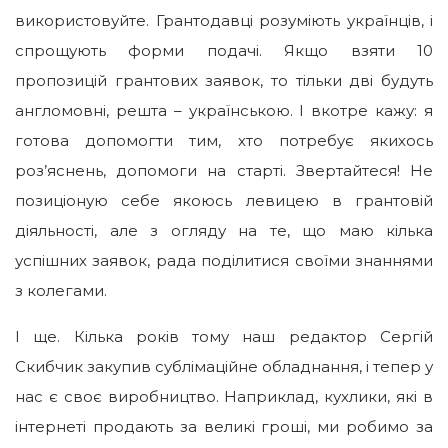
використовуйте. Грантодавці розуміють українців, і
спрощують форми подачі. Якщо взяти 10
пропозицій грантових заявок, то тільки дві будуть
англомовні, решта – українською. І вкотре кажу: я
готова допомогти тим, хто потребує якихось
роз’яснень, допомоги на старті. Звертайтеся! Не
позиціоную себе якоюсь левицею в грантовій
діяльності, але з огляду на те, що маю кілька
успішних заявок, рада поділитися своїми знаннями
з колегами.
І ще. Кілька років тому наш редактор Сергій
Скибчик закупив сублімаційне обладнання, і тепер у
нас є своє виробництво. Наприклад, кухлики, які в
інтернеті продають за великі гроші, ми робимо за