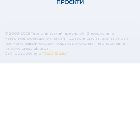
ПРОЄКТИ
© 2003-2026 Тернопільський прес-клуб. Використання
матеріалів, розміщених на сайті, дозволяється тільки за умови
прямого, відкритого для пошукових систем гіперпосилання
на www.pressclub.te.ua
Сайт розроблено
"GorD Studio"