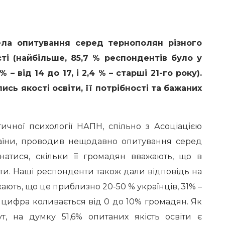
ела опитування серед тернополян різного
ості (найбільше, 85,7 % респондентів було у
 % – від 14 до 17, і 2,4 % – старші 21-го року).
сь якості освіти, її потрібності та бажаних
ітичної психології НАПН, спільно з Асоціацією
раїни, проводив нещодавно опитування серед
знатися, скільки її громадян вважають, що в
іти. Наші респонденти також дали відповідь на
ажають, що це приблизно 20-50 % українців, 31% –
що цифра коливається від 0 до 10% громадян. Як
ут, на думку 51,6% опитаних якість освіти є