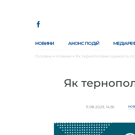
НОВИНИ
АНОНС ПОДІЙ
МЕДІАРЕ
Головна
Новини
Як тернополяни оцінюють ос
●
●
Як тернопол
11.08.2023, 14:59
НО