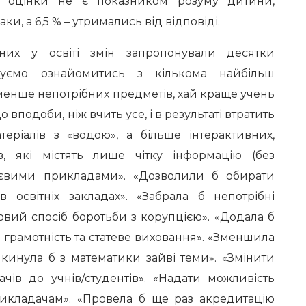
о оцінки не є показником розуму дитини,
ки, а 6,5 % – утримались від відповіді.
их у освіті змін запропонували десятки
нуємо ознайомитись з кількома найбільш
менше непотрібних предметів, хай краще учень
 вподоби, ніж вчить усе, і в результаті втратить
теріалів з «водою», а більше інтерактивних,
в, які містять лише чітку інформацію (без
ттєвими прикладами». «Дозволили б обирати
освітніх закладах». «Забрала б непотрібні
вий спосіб боротьби з корупцією». «Додала б
а грамотність та статеве виховання». «Зменшила
икинула б з математики зайві теми». «Змінити
ачів до учнів/студентів». «Надати можливість
икладачам». «Провела б ще раз акредитацію