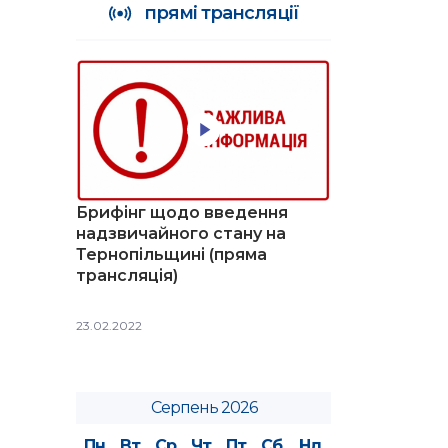
прямі трансляції
Брифінг щодо введення
надзвичайного стану на
Тернопільщині (пряма
трансляція)
23.02.2022
Серпень 2026
Пн
Вт
Ср
Чт
Пт
Сб
Нд