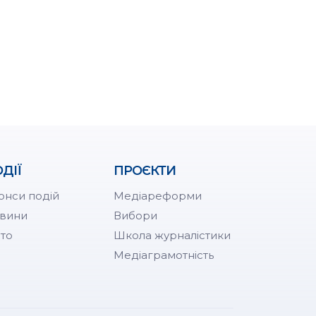
ДІЇ
ПРОЄКТИ
онси подій
Медіареформи
вини
Вибори
то
Школа журналістики
Медіаграмотність