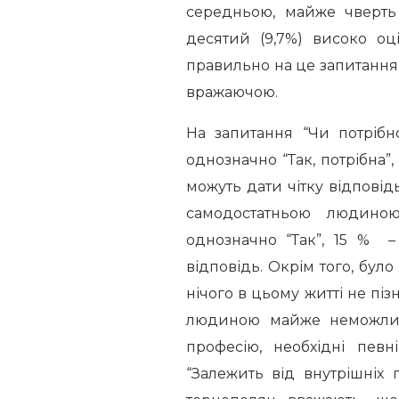
середньою, майже чверть 
десятий (9,7%) високо оці
правильно на це запитання,
вражаючою.
На запитання “Чи потрібн
однозначно “Так, потрібна”, 1
можуть дати чітку відповід
самодостатньою людиною
однозначно “Так”, 15 % –
відповідь. Окрім того, було
нічого в цьому житті не пі
людиною майже неможлива
професію, необхідні певн
“Залежить від внутрішніх