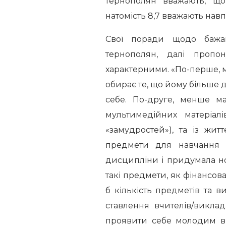
тернополян вважають, щ
натомість 8,7 вважають навпа
Свої поради щодо бажан
тернополян, далі пропо
характерними. «По-перше, 
обирає те, що йому більше до
себе. По-друге, менше ма
мультимедійних матеріалі
«замудростей»), та із жи
предмети для навчання в 
дисципліни і придумала но
такі предмети, як фінансов
б кількість предметів та в
ставлення вчителів/виклад
проявити себе молодим в