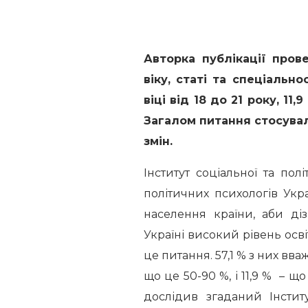
Авторка публікації пров
віку, статі та спеціальн
віці від 18 до 21 року, 11,9
Загалом питання стосували
змін.
Інститут соціальної та пол
політичних психологів Ук
населення країни, аби ді
Україні високий рівень осв
це питання. 57,1 % з них вв
що це 50-90 %, і 11,9 % – 
дослідив згаданий Інстит