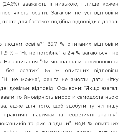
(24,6%) вважають її низькою, і лише кожен
нює якість освіти. Загалом не усі відповіли
 проте для багатьох подібна відповідь є доволі
о людям освіта?” 85,7 % опитаних відповіли
1,9 % – “Ні, не потрібна”, а 2,4 % вагаються і не
ь. На запитання “Чи можна стати впливовою та
 без освіти?” 65 % опитаних відповіли
 “Ні не можна”, решта не змогли дати чітку
 дві довільні відповіді. Ось вони: “Якщо взагалі
знавати, то ймовірність вирости самодостатньою
, адже для того, щоб здобути ту чи іншу
і практичні навички та теоретичні знання”;
 показників та рис людини”. 84,8 % опитаних