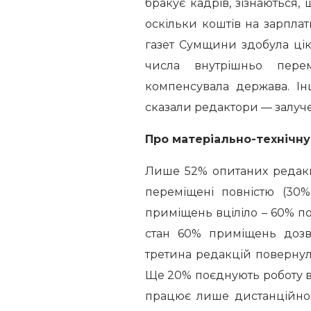
бракує кадрів, зізнаються,
оскільки коштів на зарпла
газет Сумщини здобула цік
числа внутрішньо пере
компенсувала держава. І
сказали редактори — залуч
Про матеріально-технічну
Лише 52% опитаних редакц
переміщені повністю (30%
приміщень вціліло – 60% по
стан 60% приміщень дозв
третина редакцій повернул
Ще 20% поєднують роботу в 
працює лише дистанційно. 