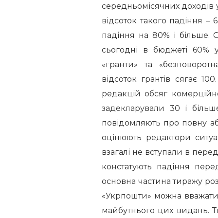
середньомісячних доходів у 
відсоток такого падіння –
падіння на 80% і більше. С
сьогодні в бюджеті 60% уч
«гранти» та «безповорот
відсоток грантів сягає 100
редакцій обсяг комерційн
задекларували 30 і більш
повідомляють про повну аб
оцінюють редактори ситуа
взагалі не вступали в пере
констатують падіння перед
основна частина тиражу ро
«Укрпошти» можна вважати
майбутнього цих видань. 