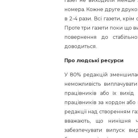
газет не виходили менше 
номера. Кожне друге друк
в 2-4 рази. Всі газети, крі
Проте три газети поки що 
повернення до стабільн
доводиться.
Про людські ресурси
У 80% редакцій зменшилас
неможливість виплачувати
працівників або їх вихід
працівників за кордон або в
редакції над створенням г
вважають, що нинішня ч
забезпечувати випуск вид