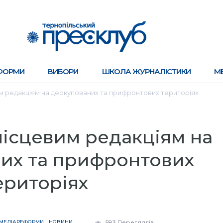
ФОРМИ
ВИБОРИ
ШКОЛА ЖУРНАЛІСТИКИ
М
м редакціям на деокупованих та прифронтових територіях
місцевим редакціям на
их та прифронтових
ериторіях
МЕДІАРЕФОРМИ
НОВИНИ
583 Переглядів