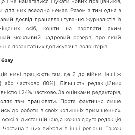
 що і не намагалися шукати нових працівників,
ти для них всеодно немає. Разом з тим одна з
авий досвід працевлаштування журналістів із
міщених осіб, кошти на зарплати яким
нший можливий кадровий резерв, про який
ення позаштатних дописувачів-волонтерів.
 базу
ій нині працюють там, де й до війни. Інші ж
) або частково (18%). Більшість редакційних
вністю і 24% частково. За оцінками редакторів,
оляє там працювати. Проте фактично лише
ись до роботи в своїх колишніх приміщеннях.
офісі з дистанційною, а кожна друга редакція
Частина з них виїхали в інші регіони. Також