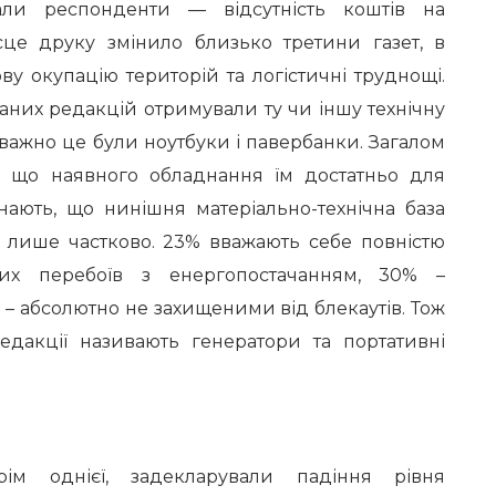
али респонденти — відсутність коштів на
це друку змінило близько третини газет, в
у окупацію територій та логістичні труднощі.
аних редакцій отримували ту чи іншу технічну
важно це були ноутбуки і павербанки. Загалом
 що наявного обладнання їм достатньо для
нають, що нинішня матеріально-технічна база
и лише частково. 23% вважають себе повністю
х перебоїв з енергопостачанням, 30% –
 – абсолютно не захищеними від блекаутів. Тож
дакції називають генератори та портативні
рім однієї, задекларували падіння рівня