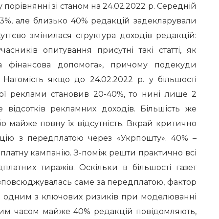
порівнянні зі станом на 24.02.2022 р. Середній
 63%, але близько 40% редакцій задекларували
уттєво змінилася структура доходів редакцій:
асників опитування присутні такі статті, як
на фінансова допомога», причому подекуди
. Натомість якщо до 24.02.2022 р. у більшості
ої реклами становив 20-40%, то нині лише 2
е відсотків рекламних доходів. Більшість же
о майже повну їх відсутність. Вкрай критично
цію з передплатою через «Укрпошту». 40% –
дплатну кампанію. З-поміж решти практично всі
платних тиражів. Оскільки в більшості газет
зповсюджувалась саме за передплатою, фактор
 одним з ключових ризиків при моделюванні
Тим часом майже 40% редакцій повідомляють,