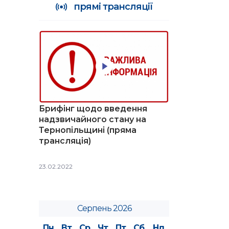
прямі трансляції
Брифінг щодо введення
надзвичайного стану на
Тернопільщині (пряма
трансляція)
23.02.2022
Серпень 2026
Пн
Вт
Ср
Чт
Пт
Сб
Нд