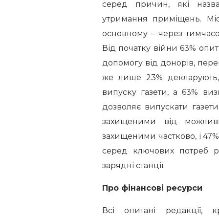
серед причин, які назв
утримання приміщень. Міс
основному – через тимчасов
Від початку війни 63% опит
допомогу від донорів, пере
же лише 23% декларують,
випуску газети, а 63% виз
дозволяє випускати газет
захищеними від можливи
захищеними частково, і 47%
серед ключових потреб ре
зарядні станції.
Про фінансові ресурси
Всі опитані редакції, к