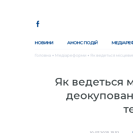
НОВИНИ
АНОНС ПОДІЙ
МЕДІАРЕ
Головна
Медіареформи
Як ведеться місцеви
●
●
Як ведеться 
деокупован
т
10.07.2023, 13:32