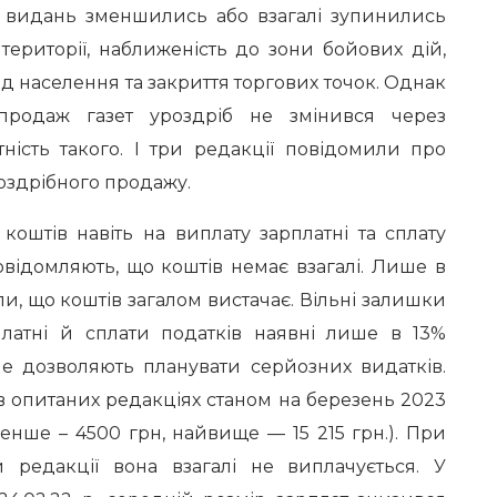
іх видань зменшились або взагалі зупинились
території, наближеність до зони бойових дій,
зд населення та закриття торгових точок. Однак
родаж газет уроздріб не змінився через
ність такого. І три редакції повідомили про
оздрібного продажу.
коштів навіть на виплату зарплатні та сплату
овідомляють, що коштів немає взагалі. Лише в
и, що коштів загалом вистачає. Вільні залишки
платні й сплати податків наявні лише в 13%
не дозволяють планувати серйозних видатків.
в опитаних редакціях станом на березень 2023
енше – 4500 грн, найвище — 15 215 грн.). При
 редакції вона взагалі не виплачується. У