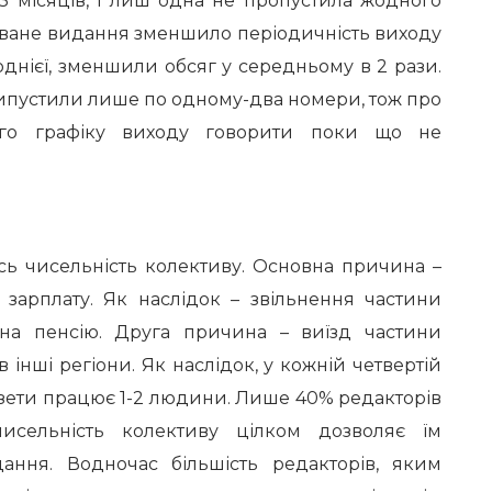
3 місяців, і лиш одна не пропустила жодного
оване видання зменшило періодичність виходу
м однієї, зменшили обсяг у середньому в 2 рази.
випустили лише по одному-два номери, тож про
ого графіку виходу говорити поки що не
ь чисельність колективу. Основна причина –
 зарплату. Як наслідок – звільнення частини
 на пенсію. Друга причина – виїзд частини
 інші регіони. Як наслідок, у кожній четвертій
азети працює 1-2 людини. Лише 40% редакторів
исельність колективу цілком дозволяє їм
ання. Водночас більшість редакторів, яким