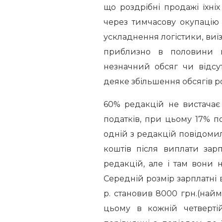
що роздрібні продажі їхн
через тимчасову окупацію 
ускладнення логістики, виї
приблизно в половини п
незначний обсяг чи відсут
деяке збільшення обсягів р
60% редакцій не вистачає 
податків, при цьому 17% п
одній з редакцій повідомил
коштів після виплати зар
редакцій, але і там вони 
Середній розмір зарплатні 
р. становив 8000 грн.(найм
цьому в кожній четвертій