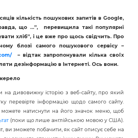
сяців кількість пошукових запитів в Google,
равда, що …”,
перевищила такі популярні
увати хліб”, і це вже про щось свідчить. Про
ному блозі самого пошукового сервісу –
.com/
– відтак запропонували кілька своїх
ляти дезінформацію в Інтернеті. Ось вони.
джерело
 на дивовижну історію з веб-сайту, про який
тку перевірте інформацію щодо самого сайту.
и можете натиснути на його значок меню, щоб
ьтат
(поки що лише англійською мовою у США).
т, ви зможете побачити, як сайт описує себе на