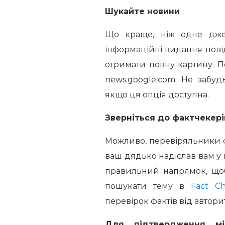
Шукайте новини
Що краще, ніж одне джере
інформаційні видання пові
отримати повну картину. 
news.google.com. Не забуд
якщо ця опція доступна.
Зверніться до фактчекері
Можливо, перевіряльники фак
ваш дядько надіслав вам у г
правильний напрямок, щоб
пошукати тему в
Fact Ch
перевірок фактів від авторит
Для підтвердження мі