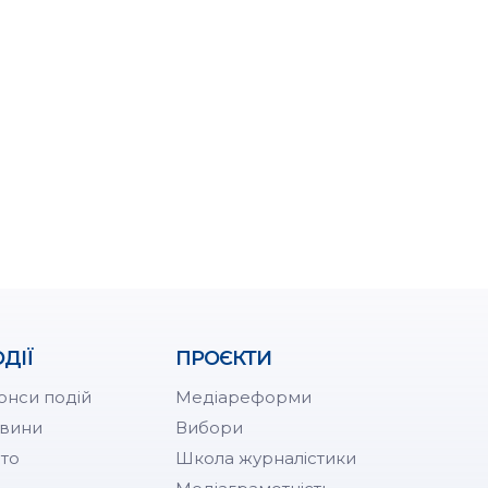
ДІЇ
ПРОЄКТИ
онси подій
Медіареформи
вини
Вибори
то
Школа журналістики