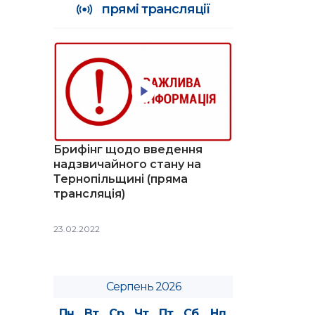
прямі трансляції
Брифінг щодо введення
надзвичайного стану на
Тернопільщині (пряма
трансляція)
23.02.2022
Серпень 2026
Пн
Вт
Ср
Чт
Пт
Сб
Нд