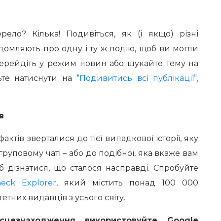
ло? Кілька! Подивіться, як (і якщо) різні
домляють про одну і ту ж подію, щоб ви могли
Перейдіть у режим новин або шукайте тему на
ьте натиснути на “
Подивитись всі публікації”,
в
тів зверталися до тієї випадкової історії, яку
руповому чаті – або до подібної, яка вкаже вам
 дізнатися, що сталося насправді. Спробуйте
eck Explorer
, який містить понад 100 000
етних видавців з усього світу.
сцезнаходження використовуйте Google