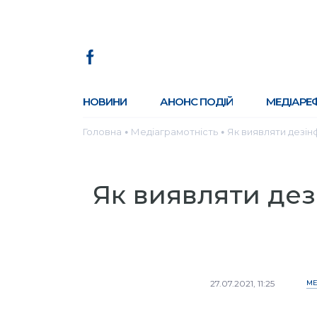
НОВИНИ
АНОНС ПОДІЙ
МЕДІАРЕ
Головна
Медіаграмотність
Як виявляти дезі
●
●
Як виявляти де
27.07.2021, 11:25
МЕ