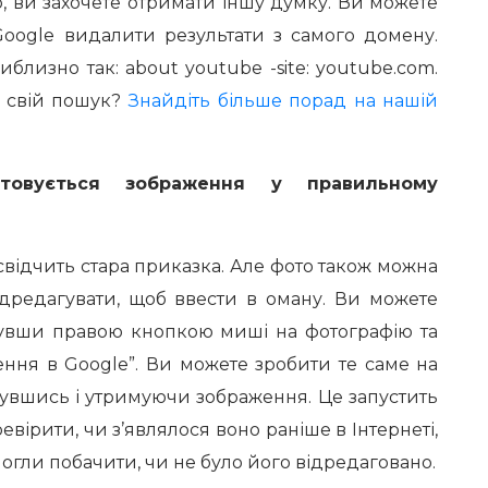
во, ви захочете отримати іншу думку. Ви можете
oogle видалити результати з самого домену.
близно так: about youtube -site: youtube.com.
и свій пошук?
Знайдіть більше порад на нашій
стовується зображення у правильному
 свідчить стара приказка. Але фото також можна
ідредагувати, щоб ввести в оману. Ви можете
нувши правою кнопкою миші на фотографію та
ння в Google”. Ви можете зробити те саме на
нувшись і утримуючи зображення. Це запустить
вірити, чи з’являлося воно раніше в Інтернеті,
 могли побачити, чи не було його відредаговано.