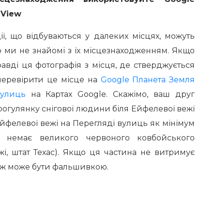
 View
ії, що відбуваються у далеких місцях, можуть
 ми не знайомі з їх місцезнаходженням. Якщо
равді ця фотографія з місця, де стверджується
перевірити це місце на
Google Планета Земля
вулиць
на Картах Google. Скажімо, ваш друг
рогулянку снігової людини біля Ейфелевої вежі
йфелевої вежі на Перегляді вулиць як мінімум
і немає великого червоного ковбойського
жі, штат Техас). Якщо ця частина не витримує
акож може бути фальшивкою.