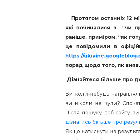
Протягом останніх 12 мі
які починалися з “чи п
раніше, приміром, “як гот
це повідомили в офіцій
https://ukraine.googleblog
порад щодо того, як вияв
Дізнайтеся більше про 
Ви коли-небудь натрапляли
ви ніколи не чули? Споча
Після пошуку веб-сайту в
дізнатись більше про резул
Якщо натиснути на результа