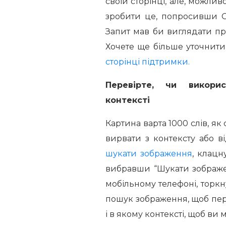
своїй сторінці, але, можли
зробити це, попросивши G
Запит мав би виглядати при
Хочете ще більше уточнит
сторінці підтримки.
Перевірте, чи викори
контексті
Картина варта 1000 слів, як
вирвати з контексту або в
шукати зображення
, клац
вибравши “Шукати зображе
мобільному телефоні, торк
пошук зображення, щоб пере
і в якому контексті, щоб ви