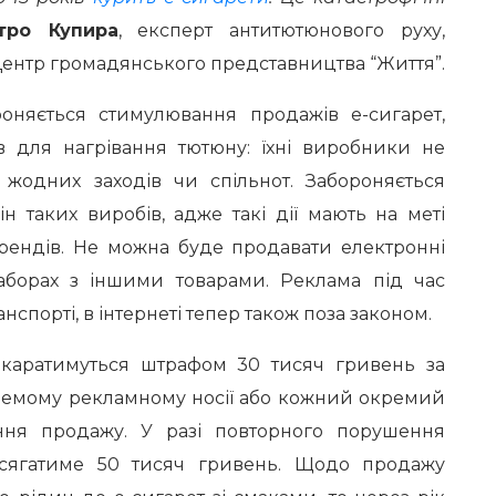
тро Купира
, експерт антитютюнового руху,
ентр громадянського представництва “Життя”.
оняється стимулювання продажів е-сигарет,
в для нагрівання тютюну: їхні виробники не
жодних заходів чи спільнот. Забороняється
н таких виробів, адже такі дії мають на меті
брендів. Не можна буде продавати електронні
аборах з іншими товарами. Реклама під час
нспорті, в інтернеті тепер також поза законом.
каратимуться штрафом 30 тисяч гривень за
ремому рекламному носії або кожний окремий
ння продажу. У разі повторного порушення
сягатиме 50 тисяч гривень. Щодо продажу