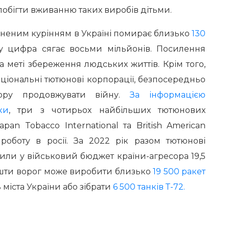
обігти вживанню таких виробів дітьми.
иненим курінням в Україні помирає близько
130
ту цифра сягає восьми мільйонів. Посилення
 меті збереження людських життів. Крім того,
аціональні тютюнові корпорації, безпосередньо
есору продовжувати війну.
За інформацією
ки
, три з чотирьох найбільших тютюнових
Japan Tobacco International та British American
оботу в росії. За 2022 рік разом тютюнові
или у військовий бюджет країни-агресора 19,5
ошти ворог може виробити близько
19 500 ракет
 міста України або зібрати
6 500 танків Т-72.