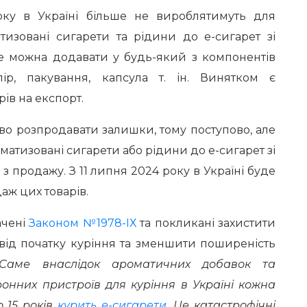
оку в Україні більше не вироблятимуть для
тизовані сигарети та рідини до е-сигарет зі
е можна додавати у будь-який з компонентів
пір, пакування, капсула т. ін. Винятком є
ів на експорт.
во розпродавати залишки, тому поступово, але
роматизовані сигарети або рідини до е-сигарет зі
з продажу. З 11 липня 2024 року в Україні буде
аж цих товарів.
ачені
Законом №1978-ІХ
та покликані захистити
х від початку куріння та зменшити поширеність
“Саме внаслідок ароматичних добавок та
онних пристроїв для куріння в Україні кожна
о 15 років
курить е-сигарети
. Це катастрофічні