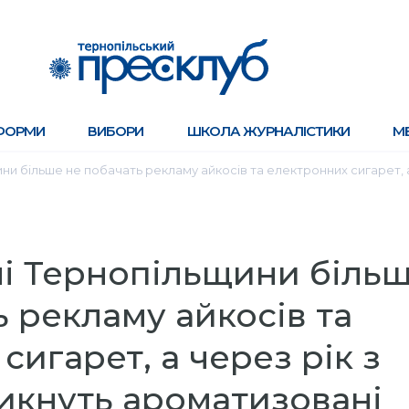
ФОРМИ
ВИБОРИ
ШКОЛА ЖУРНАЛІСТИКИ
М
ини більше не побачать рекламу айкосів та електронних сигарет, 
лі Тернопільщини біль
ь рекламу айкосів та
сигарет, а через рік з
икнуть ароматизовані