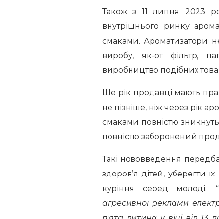
Також з 11 липня 2023 р
внутрішнього ринку арома
смаками. Ароматизатори н
виробу, як-от фільтр, па
виробництво подібних товар
Ще рік продавці мають пра
не пізніше, ніж через рік а
смаками повністю зникнуть 
повністю заборонений прод
Такі нововведення передб
здоров’я дітей, уберегти ї
куріння серед молоді.
агресивної реклами електр
п’ята дитина у віці від 13 д