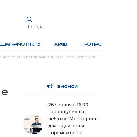
ЕДІАГРАМОТНІСТЬ
АРХІВ
ПРО НАС
а через рік з прилавків зникнуть ароматизовані
анонси
ше
26 червня о 16:00
запрошуємо на
вебінар “Моніторинг
для підсилення
спроможності”