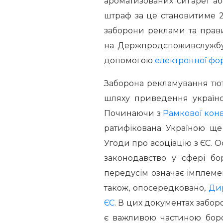
ароматизованих сигарет або
штраф за це становитиме 
заборони реклами та прав
на Держпродспоживслужбу
допомогою
електронної ф
Заборона рекламування тю
шляху приведення українс
Починаючи з
Рамкової конв
ратифікована Україною ще
Угоди про асоціацію з ЄС. 
законодавство у сфері б
передусім означає імплем
також, опосередковано,
Дир
ЄС
. В цих документах забо
є важливою частиною бор