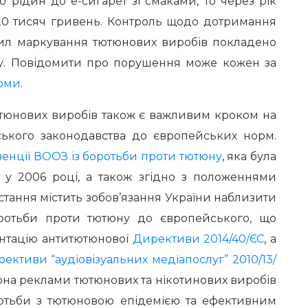
 рідин до е-сигарет зі смаками, то через рік
20 тисяч гривень. Контроль щодо дотримання
ил маркування тютюнових виробів покладено
. Повідомити про порушення може кожен за
орми
.
тюнових виробів також є важливим кроком на
ького законодавства до європейських норм.
енції ВООЗ із боротьби проти тютюну
, яка була
 у 2006 році, а також згідно з положеннями
Остання містить зобов’язання України наблизити
оротьби проти тютюну до європейського, що
ентацію антитютюнової
Директиви 2014/40/ЄС
, а
ективи “аудіовізуальних медіапослуг” 2010/13/
рона реклами тютюнових та нікотинових виробів
отьби з тютюновою епідемією та ефективним