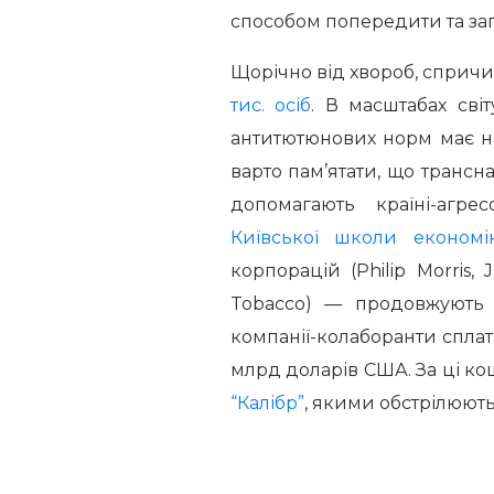
способом попередити та зап
Щорічно від хвороб, сприч
тис. осіб
. В масштабах сві
антитютюнових норм має на
варто пам’ятати, що трансн
допомагають країні-агр
Київської школи економі
корпорацій (Philip Morris, 
Tobacco) — продовжують р
компанії-колаборанти сплат
млрд доларів США. За ці к
“Калібр”
, якими обстрілюють