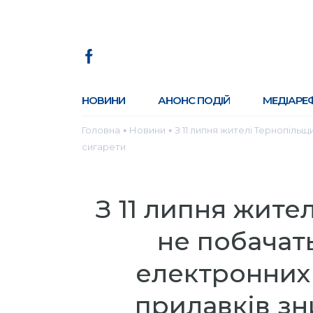
НОВИНИ
АНОНС ПОДІЙ
МЕДІАРЕ
Головна
Новини
З 11 липня жителі Тернопільщ
●
●
сигарети
З 11 липня жите
не побачат
електронних 
прилавків зн