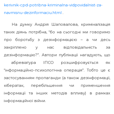
kerivnik-cpd-potribna-kriminalna-vidpovidalnist-za-
navmisnu-dezinformaciu.html
.
На думку Андрія Шаповалова, криміналізація
таких діянь потрібна, “бо на сьогодні ми говоримо
про боротьбу з дезінформацією – а чи десь
закріплено у нас відповідальність за
дезінформацію?”. Автори публікації нагадують, що
абревіатура ІПСО розшифровується як
“інформаційно-психологічна операція”. Тобто це є
застосуванням пропаганди (а також дезінформації,
кібератак, перебільшення чи применшення
інформації та інших методів впливу) в рамках
інформаційної війни.