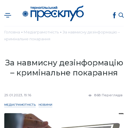
Головна
Медіаграмотність
За навмисну дезінформацію –
●
●
кримінальне покарання
За навмисну дезінформацію
– кримінальне покарання
29.01.2023, 19:16
868 Переглядів
МЕДІАГРАМОТНІСТЬ
НОВИНИ