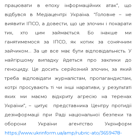
працювати в епоху інформаційних атак”, що
відбувся в Медіацентрі Україна. “Головне – не
виявити ІПСО, а довести, що це злочин і покарати
тих, хто цим займається. Бо інакше ми
ганятимемося за ІПСО, як котик за сонячним
зайчиком… За це все має бути відповідальність. У
найгіршому випадку йдеться про заклики до
геноциду. Це досить серйозний злочин, за який
треба відповідати журналістам, пропагандистам,
котрі просувають ті чи інші наративи, у результаті
яких ми маємо відкриту агресію на теренах
України”, – цитує представника Центру протидії
дезінформації при Раді національної безпеки та
оборони України агентство Укрінформ
https://www.ukrinform.ua/amp/rubric-ato/3659478-