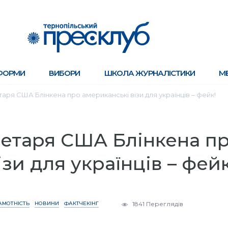
ФОРМИ
ВИБОРИ
ШКОЛА ЖУРНАЛІСТИКИ
М
ря США Блінкена про американські візи для українців – фейк!
етаря США Блінкена п
зи для українців – фейк
АМОТНІСТЬ
НОВИНИ
ФАКТЧЕКІНГ
1841 Переглядів