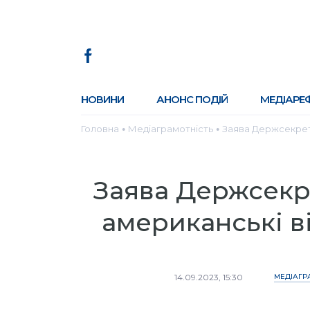
НОВИНИ
АНОНС ПОДІЙ
МЕДІАРЕ
Головна
Медіаграмотність
Заява Держсекрета
●
●
Заява Держсекр
американські ві
14.09.2023, 15:30
МЕДІАГР