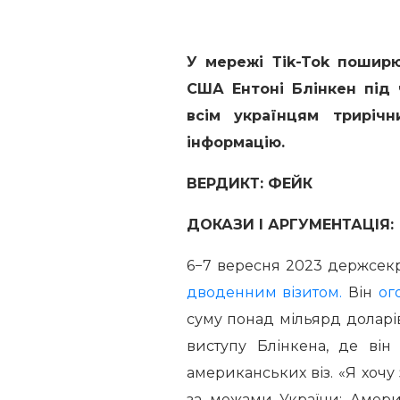
У мережі Т
ik-
Tok пошир
США Ентоні Блінкен під 
всім українцям трирічн
інформацію.
ВЕРДИКТ: ФЕЙК
ДОКАЗИ І АРГУМЕНТАЦІЯ:
6−7 вересня 2023 держсекр
дводенним візитом.
Він
ог
суму понад мільярд доларів
виступу Блінкена, де ві
американських віз. «Я хочу 
за межами України: Амери