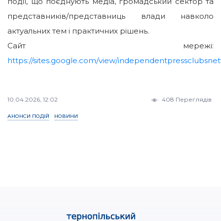
події, що поєднують медіа, громадський сектор та
представників/представниць влади навколо
актуальних тем і практичних рішень.
Сайт мережі:
https://sites.google.com/view/independentpressclubsne
10.04.2026, 12:02
408 Переглядів
АНОНСИ ПОДІЙ
НОВИНИ