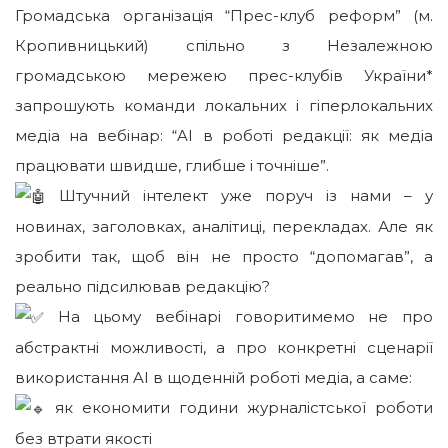
Громадська організація “Прес-клуб реформ” (м.
Кропивницький) спільно з Незалежною
громадською мережею прес-клубів України*
запрошують команди локальних і гіперлокальних
медіа на вебінар: “AI в роботі редакції: як медіа
працювати швидше, глибше і точніше”.
Штучний інтелект уже поруч із нами – у
новинах, заголовках, аналітиці, перекладах. Але як
зробити так, щоб він не просто “допомагав”, а
реально підсилював редакцію?
На цьому вебінарі говоритимемо не про
абстрактні можливості, а про конкретні сценарії
використання AI в щоденній роботі медіа, а саме:
як економити години журналістської роботи
без втрати якості