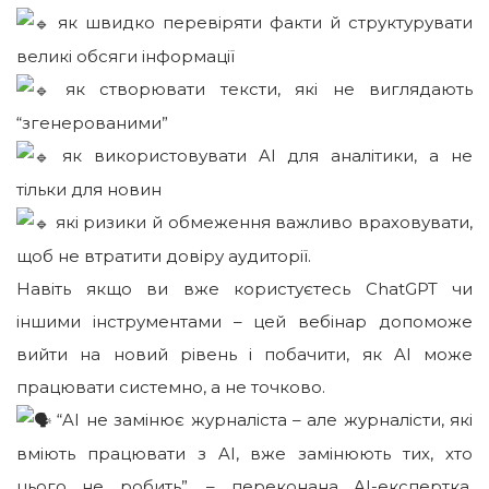
як швидко перевіряти факти й структурувати
великі обсяги інформації
як створювати тексти, які не виглядають
“згенерованими”
як використовувати AI для аналітики, а не
тільки для новин
які ризики й обмеження важливо враховувати,
щоб не втратити довіру аудиторії.
Навіть якщо ви вже користуєтесь ChatGPT чи
іншими інструментами – цей вебінар допоможе
вийти на новий рівень і побачити, як AI може
працювати системно, а не точково.
“AI не замінює журналіста – але журналісти, які
вміють працювати з AI, вже замінюють тих, хто
цього не робить”, – переконана AI-експертка,