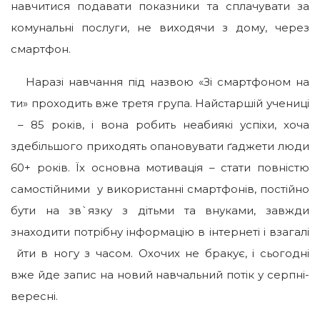
навчитися подавати показники та сплачувати за
комунальні послуги, не виходячи з дому, через
смартфон.
Наразі навчання під назвою «Зі смартфоном на
ти» проходить вже третя група. Найстаршій учениці
– 85 років, і вона робить неабиякі успіхи, хоча
здебільшого приходять опановувати ґаджети люди
60+ років. Їх основна мотивація – стати повністю
самостійними у використанні смартфонів, постійно
бути на зв`язку з дітьми та внуками, завжди
знаходити потрібну інформацію в інтернеті і взагалі
йти в ногу з часом. Охочих не бракує, і сьогодні
вже йде запис на новий навчальний потік у серпні-
вересні.