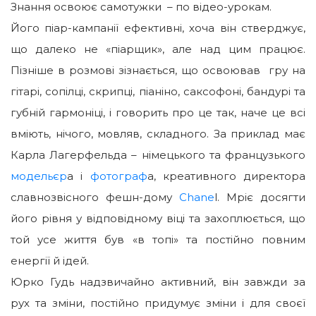
Знання освоює самотужки – по відео-урокам.
Його піар-кампанії ефективні, хоча він стверджує,
що далеко не «піарщик», але над цим працює.
Пізніше в розмові зізнається, що освоював гру на
гітарі, сопілці, скрипці, піаніно, саксофоні, бандурі та
губній гармоніці, і говорить про це так, наче це всі
вміють, нічого, мовляв, складного. За приклад має
Карла Лагерфельда – німецького та французького
модельєр
а і
фотограф
а, креативного директора
славнозвісного фешн-дому
Chane
l. Мріє досягти
його рівня у відповідному віці та захоплюється, що
той усе життя був «в топі» та постійно повним
енергії й ідей.
Юрко Гудь надзвичайно активний, він завжди за
рух та зміни, постійно придумує зміни і для своєї