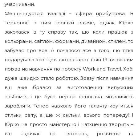
учасниками.
Фешн-індустрія взагалі – сфера прибуткова. В
Тернополі з цим трошки важче, однак Юрко
закохався в ту справу так, що коли працює з
кольорами, світлом, формами, дизайном, стилем, то
забуває про все. А почалося все з того, що тітка
подарувала хлопцеві фотоапарат, і він 19-ти річним
поїхав на навчання по проекту Work and Travel. Хобі
дуже швидко стало роботою. Зразу після навчання
він вже брався за виготовлення випускних
альбомів, і це була перша непогана можливість
заробляти. Тепер навколо його таланту крутиться
стільки світу, а ще ж скільки всього попереду! І
Юрко не просто майстерно і натхненно творить –
він надихає на творчість, розвиток та