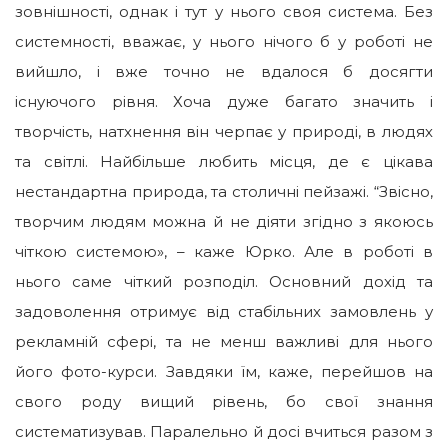
зовнішності, однак і тут у нього своя система. Без
системності, вважає, у нього нічого б у роботі не
вийшло, і вже точно не вдалося б досягти
існуючого рівня. Хоча дуже багато значить і
творчість, натхнення він черпає у природі, в людях
та світлі. Найбільше любить місця, де є цікава
нестандартна природа, та столичні пейзажі. “Звісно,
творчим людям можна й не діяти згідно з якоюсь
чіткою системою», – каже Юрко. Але в роботі в
нього саме чіткий розподіл. Основний дохід та
задоволення отримує від стабільних замовлень у
рекламній сфері, та не менш важливі для нього
його фото-курси. Завдяки їм, каже, перейшов на
свого роду вищий рівень, бо свої знання
систематизував. Паралельно й досі вчиться разом з