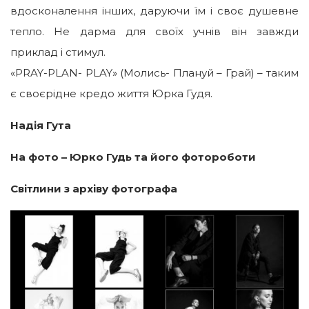
вдосконалення інших, даруючи їм і своє душевне
тепло. Не дарма для своїх учнів він завжди
приклад і стимул.
«PRAY-PLAN- PLAY» (Молись- Плануй – Грай) – таким
є своєрідне кредо життя Юрка Гудя.
Надія Гута
На фото – Юрко Гудь та його
фото
роботи
Світлини з архіву фотографа