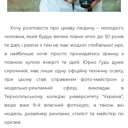
Хочу розповісти про цікаву людину – молодого
чоловіка, який будує великі плани чітко до 30 років
та далі, і разом з тим не має жодної глобальної мрії,
а найбільше хоче просто прокидатись зранку з
повною купою енергії та ідей. Юрко Гудь дуже
скромний, має лише одну офіційну технічну освіту,
при цьому став справжнім фото-майстром у
модельно-рекламній сфері, викладає в
Тернопільському коледжі університету “Україна”,
веде вже 9-й власний фотокурс, а також він
модель, дизайнер реклами, стиліст та майстер по
орігамі.