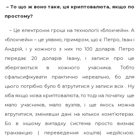
– То що ж воно таке, ця криптовалюта, якщо по
простому?
– Це електронні гроші на технології «блокчейн». А
«блокчейн» – це уявімо, приміром, що є Петро, Іван і
Андрій, і у кожного з них по 100 доларів. Петро
передає 20 доларів Івану, і записи про це
зберігаються в кожного учасника. Тобто
сфальсифікувати практично нереально, бо для
цього потрібно було б втрутитися у записи всіх . Ну
хіба якщо нова криптовалюта, то тоді на початку ще
мало учасників, мало вузлів, і ще якось можна
втрутитися, змінивши дані на кількох комп’ютерах.
Бо в іншому випадку система просто визнає
транзакцію ( переведення коштів) недійсною.