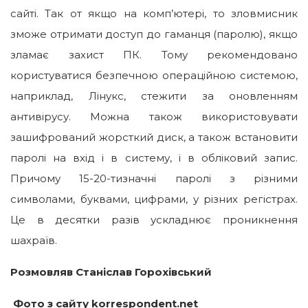
сайті. Так от якщо на комп’ютері, то зловмисник
зможе отримати доступ до гаманця (паролю), якщо
зламає захист ПК. Тому рекомендовано
користуватися безпечною операційною системою,
наприклад, Лінукс, стежити за оновленням
антивірусу. Можна також використовувати
зашифрований жорсткий диск, а також встановити
паролі на вхід і в систему, і в обліковий запис.
Причому 15-20-тизначні паролі з різними
символами, буквами, цифрами, у різних регістрах.
Це в десятки разів ускладнює проникнення
шахраїв.
Розмовляв Станіслав Горохівський
Фото з сайту korrespondent.net