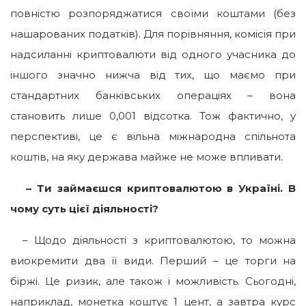
повністю розпоряджатися своїми коштами (без
нашарованих податків). Для порівняння, комісія при
надсиланні криптовалюти від одного учасника до
іншого значно нижча від тих, що маємо при
стандартних банківських операціях – вона
становить лише 0,001 відсотка. Тож фактично, у
перспективі, це є вільна міжнародна спільнота
коштів, на яку держава майже не може впливати.
– Ти займаєшся криптовалютою в Україні. В
чому суть цієї діяльності?
– Щодо діяльності з криптовалютою, то можна
виокремити два її види. Перший – це торги на
біржі. Це ризик, але також і можливість. Сьогодні,
наприклад, монетка коштує 1 цент, а завтра курс