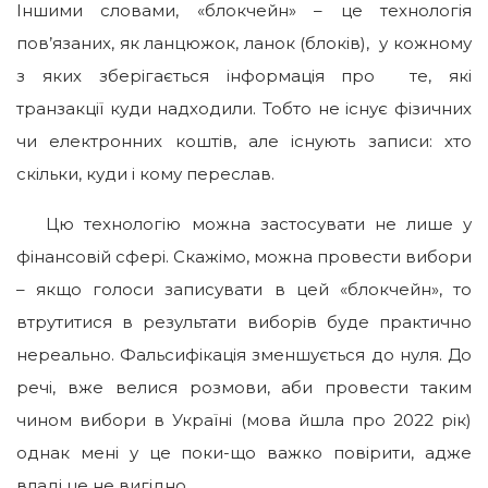
Іншими словами, «блокчейн» – це технологія
пов’язаних, як ланцюжок, ланок (блоків), у кожному
з яких зберігається інформація про те, які
транзакції куди надходили. Тобто не існує фізичних
чи електронних коштів, але існують записи: хто
скільки, куди і кому переслав.
Цю технологію можна застосувати не лише у
фінансовій сфері. Скажімо, можна провести вибори
– якщо голоси записувати в цей «блокчейн», то
втрутитися в результати виборів буде практично
нереально. Фальсифікація зменшується до нуля. До
речі, вже велися розмови, аби провести таким
чином вибори в Україні (мова йшла про 2022 рік)
однак мені у це поки-що важко повірити, адже
владі це не вигідно.