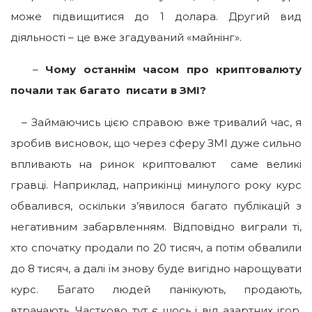
може підвищитися до 1 долара. Другий вид
діяльності – це вже згадуваний «майнінг».
–
Чому останнім часом про криптовалюту
почали так багато писати в ЗМІ?
– Займаючись цією справою вже тривалий час, я
зробив висновок, що через сферу ЗМІ дуже сильно
впливають на ринок криптовалют саме великі
гравці. Наприклад, наприкінці минулого року курс
обвалився, оскільки з’явилося багато публікацій з
негативним забарвленням. Відповідно виграли ті,
хто спочатку продали по 20 тисяч, а потім обвалили
до 8 тисяч, а далі їм знову буде вигідно нарощувати
курс. Багато людей панікують, продають,
втрачають. Частково тут є щось і від азартних ігор,