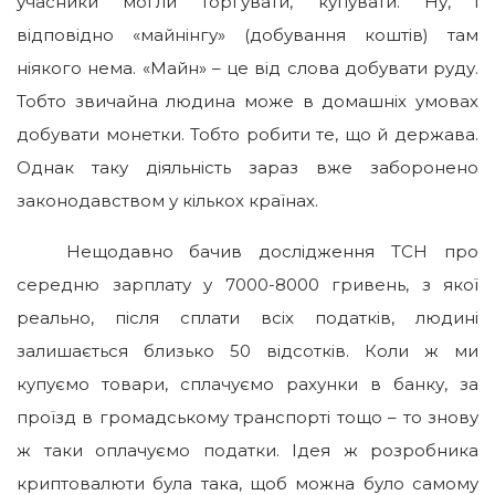
учасники могли торгувати, купувати. Ну, і
відповідно «майнінгу» (добування коштів) там
ніякого нема. «Майн» – це від слова добувати руду.
Тобто звичайна людина може в домашніх умовах
добувати монетки. Тобто робити те, що й держава.
Однак таку діяльність зараз вже заборонено
законодавством у кількох країнах.
Нещодавно бачив дослідження ТСН про
середню зарплату у 7000-8000 гривень, з якої
реально, після сплати всіх податків, людині
залишається близько 50 відсотків. Коли ж ми
купуємо товари, сплачуємо рахунки в банку, за
проїзд в громадському транспорті тощо – то знову
ж таки оплачуємо податки. Ідея ж розробника
криптовалюти була така, щоб можна було самому