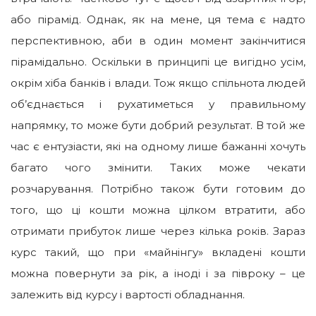
або пірамід. Однак, як на мене, ця тема є надто
перспективною, аби в один момент закінчитися
пірамідально. Оскільки в принципі це вигідно усім,
окрім хіба банків і влади. Тож якщо спільнота людей
об’єднається і рухатиметься у правильному
напрямку, то може бути добрий результат. В той же
час є ентузіасти, які на одному лише бажанні хочуть
багато чого змінити. Таких може чекати
розчарування. Потрібно також бути готовим до
того, що ці кошти можна цілком втратити, або
отримати прибуток лише через кілька років. Зараз
курс такий, що при «майнінгу» вкладені кошти
можна повернути за рік, а іноді і за півроку – це
залежить від курсу і вартості обладнання.