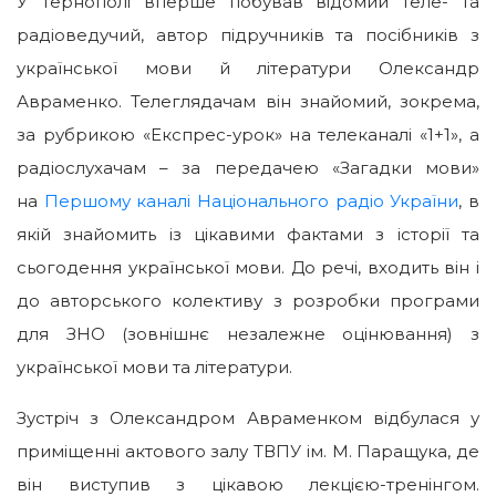
У Тернополі вперше побував відомий теле- та
радіоведучий, автор підручників та посібників з
української мови й літератури Олександр
Авраменко. Телеглядачам він знайомий, зокрема,
за рубрикою «Експрес-урок» на телеканалі «1+1», а
радіослухачам – за передачею «Загадки мови»
на
Першому каналі Національного радіо України
, в
якій знайомить із цікавими фактами з історії та
сьогодення української мови. До речі, входить він і
до авторського колективу з розробки програми
для ЗНО (зовнішнє незалежне оцінювання) з
української мови та літератури.
Зустріч з Олександром Авраменком відбулася у
приміщенні актового залу ТВПУ ім. М. Паращука, де
він виступив з цікавою лекцією-тренінгом.