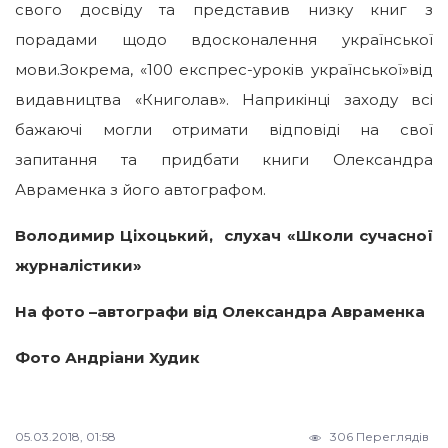
свого досвіду та представив низку книг з
порадами щодо вдосконалення української
мови.Зокрема, «100 експрес-уроків української»від
видавництва «Книголав». Наприкінці заходу всі
бажаючі могли отримати відповіді на свої
запитання та придбати книги Олександра
Авраменка з його автографом.
Володимир Ціхоцький, слухач «Школи сучасної
журналістики»
На фото –автографи від Олександра Авраменка
Фото Андріани Худик
05.03.2018, 01:58
306 Переглядів