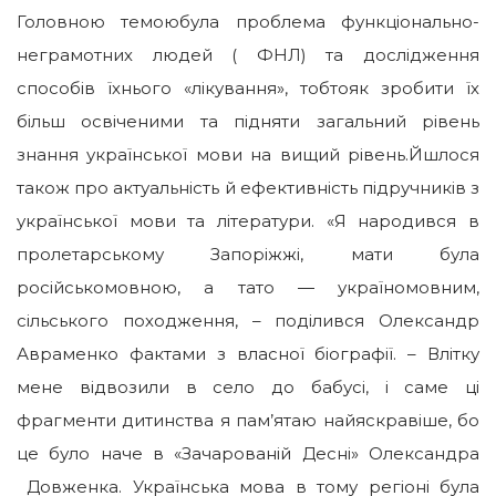
Головною темоюбула проблема функціонально-
неграмотних людей ( ФНЛ) та дослідження
способів їхнього «лікування», тобтояк зробити їх
більш освіченими та підняти загальний рівень
знання української мови на вищий рівень.Йшлося
також про актуальність й ефективність підручників з
української мови та літератури. «Я народився в
пролетарському Запоріжжі, мати була
російськомовною, а тато ― україномовним,
сільського походження, – поділився Олександр
Авраменко фактами з власної біографії. – Влітку
мене відвозили в село до бабусі, і саме ці
фрагменти дитинства я пам’ятаю найяскравіше, бо
це було наче в «Зачарованій Десні» Олександра
Довженка. Українська мова в тому регіоні була