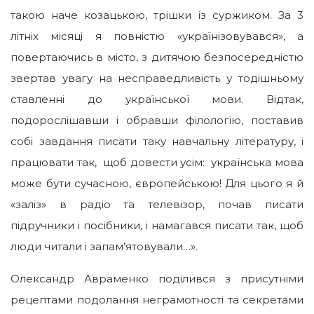
такою наче козацькою, трішки із суржиком. За 3
літніх місяці я повністю «українізовувався», а
повертаючись в місто, з дитячою безпосередністю
звертав увагу на несправедливість у тодішньому
ставленні до української мови. Відтак,
подорослішавши і обравши філологію, поставив
собі завдання писати таку навчальну літературу, і
працювати так, щоб довести усім: українська мова
може бути сучасною, європейською! Для цього я й
«заліз» в радіо та телевізор, почав писати
підручники і посібники, і намагався писати так, щоб
люди читали і запам’ятовували…».
Олександр Авраменко поділився з присутніми
рецептами подолання неграмотності та секретами