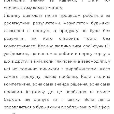
поглибити знання та навички, і стати по-
справжньому компетентним.
Людину оцінюють не за процесом роботи, а за
досягнутими результатами. Результатом будь-якої
діяльності є продукт, а продукту не буде без
розуміння, як його створити, тобто без
компетентності. Коли ж людина знає свої функції і
усвідомлює, що вона має робити в першу чергу, а
що в другу, і з ким, коли і як повинна взаємодіяти, у
неї не повинно виникати з виробництвом цього
самого продукту ніяких проблем. Коли людина
компетентна, вона сама знайде рішення, вона сама
проявить ініціативу де це необхідно та омине
бар’єри, які стануть на її шляху. Вона легко
справляється з будь-якими проблемами в тій сфері