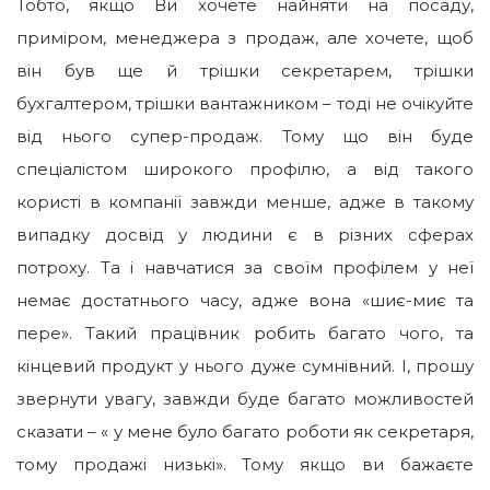
Тобто, якщо Ви хочете найняти на посаду,
приміром, менеджера з продаж, але хочете, щоб
він був ще й трішки секретарем, трішки
бухгалтером, трішки вантажником – тоді не очікуйте
від нього супер-продаж. Тому що він буде
спеціалістом широкого профілю, а від такого
користі в компанії завжди менше, адже в такому
випадку досвід у людини є в різних сферах
потроху. Та і навчатися за своїм профілем у неї
немає достатнього часу, адже вона «шиє-миє та
пере». Такий працівник робить багато чого, та
кінцевий продукт у нього дуже сумнівний. І, прошу
звернути увагу, завжди буде багато можливостей
сказати – « у мене було багато роботи як секретаря,
тому продажі низькі». Тому якщо ви бажаєте