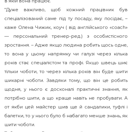
в якій вона працює.
“Дуже важливо, щоб кожний працівник був
спеціалізований саме під ту посаду, яку посідає, –
каже Олена Чижик, коуч ( від англійського «сoach»
— персональний тренер-ред.) з особистісного
зростання. – Адже якщо людина робить щось одне,
то вона у цьому напрямку чи галузі через кілька
років стає спеціалістом та профі. Якщо швець шиє
тільки чоботи, то через кілька років він буде шити
шикарні чоботи. Завдяки тому, що він це робить
щодня, у нього є досконалі практичні знання, як
потрібно шити, а що краще навіть не пробувати. А
от якби цей майстер шив ще й сандалики, туфлі і
балетки, то у нього було б набагато менше знань, як
шити чоботи.