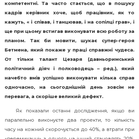
компетентні. Та часто стається, що в пошуку
кадрів керівник хоче, щоб працівник, як то
кажуть, « і співав, і танцював, і на сопілці грав», і
ще при цьому встигав виконувати всю роботу за
планом. Так би мовити, шукає супер-героя
Бетмена, який покаже у праці справжні чудеса.
От тільки талант Цезаря (давньоримський
політичний діяч і полководець – ред.), який
начебто вмів успішно виконувати кілька справ
одночасно, на сьогоднішній день зовсім не
перевага, а скоріше великий дефект.
Як показали останні дослідження, якщо ви
паралельно виконуєте два проекти, то кількість
часу на кожний скорочується до 40%, а втрати при
«перемиканні» з одного на інший становлять 20%.