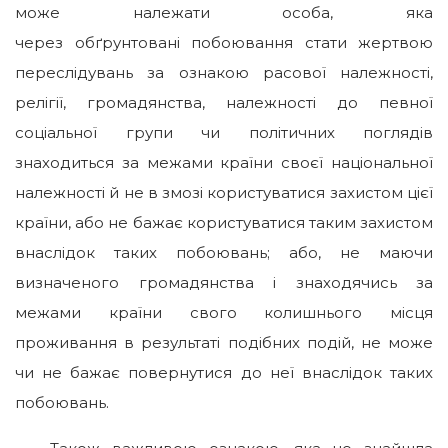
може належати особа, яка
через обґрунтовані побоювання стати жертвою
переслідувань за ознакою расової належності,
релігії, громадянства, належності до певної
соціальної групи чи політичних поглядів
знаходиться за межами країни своєї національної
належності й не в змозі користуватися захистом цієї
країни, або не бажає користуватися таким захистом
внаслідок таких побоювань; або, не маючи
визначеного громадянства і знаходячись за
межами країни свого колишнього місця
проживання в результаті подібних подій, не може
чи не бажає повернутися до неї внаслідок таких
побоювань.