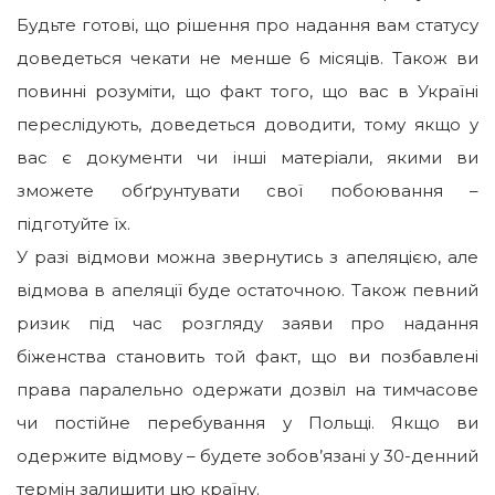
Будьте готові, що рішення про надання вам статусу
доведеться чекати не менше 6 місяців. Також ви
повинні розуміти, що факт того, що вас в Україні
переслідують, доведеться доводити, тому якщо у
вас є документи чи інші матеріали, якими ви
зможете обґрунтувати свої побоювання –
підготуйте їх.
У разі відмови можна звернутись з апеляцією, але
відмова в апеляції буде остаточною. Також певний
ризик під час розгляду заяви про надання
біженства становить той факт, що ви позбавлені
права паралельно одержати дозвіл на тимчасове
чи постійне перебування у Польщі. Якщо ви
одержите відмову – будете зобов’язані у 30-денний
термін залишити цю країну.