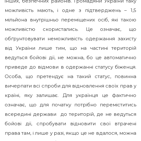
інших, безпечних районів. Громадяни України таку
можливість мають, і одне з підтверджень – 1,5
мільйона внутрішньо переміщених осіб, які такою
можливістю скористались. Це означає, що
обґрунтовувати неможливість одержання захисту
від України лише тим, що на частині територій
ведуться бойові дії, не можна, бо це автоматично
приведе до відмови в одержанні статусу біженця.
Особа, що претендує на такий статус, повинна
вичерпати всі спроби для відновлення своїх прав у
країні, яку залишає. Для українця це фактично
означає, що для початку потрібно переміститись
всередині держави до територій, де не ведуться
бойові дії, спробувати відновити свої втрачені
права там, і лише у разі, якщо це не вдалося, можна