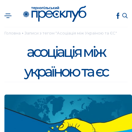
Головна
Записи з тегом "Асоціація між Україною та ЄС"
●
асоціація між
україною та єс