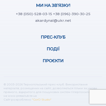
МИ НА ЗВ’ЯЗКУ!
+38 (050)-528-03-15
+38 (096)-390-30-25
akardynal@ukr.net
ПРЕС-КЛУБ
ПОДІЇ
ПРОЄКТИ
© 2003-2026 Тернопільський прес-клуб. Використання
матеріалів, розміщених на сайті, дозволяється тільки за умови
прямого, відкритого для пошукових систем гіперпосилання
на www.pressclub.te.ua
Сайт розроблено
"GorD Studio"