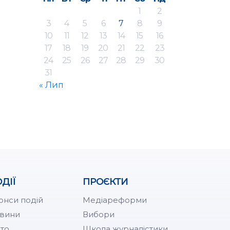
1
2
3
4
5
6
7
8
9
10
11
12
13
14
15
16
17
18
19
20
21
22
23
24
25
26
27
28
29
30
31
« Лип
ДІЇ
ПРОЄКТИ
онси подій
Медіареформи
вини
Вибори
то
Школа журналістики