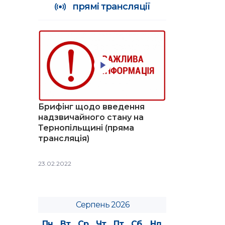
прямі трансляції
Брифінг щодо введення
надзвичайного стану на
Тернопільщині (пряма
трансляція)
23.02.2022
Серпень 2026
Пн
Вт
Ср
Чт
Пт
Сб
Нд