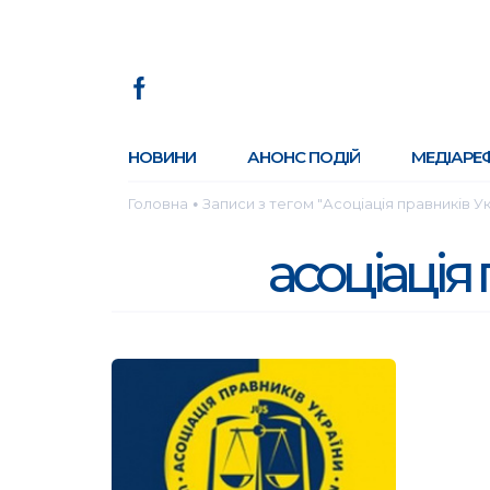
НОВИНИ
АНОНС ПОДІЙ
МЕДІАРЕ
Головна
Записи з тегом "Асоціація правників У
●
асоціація