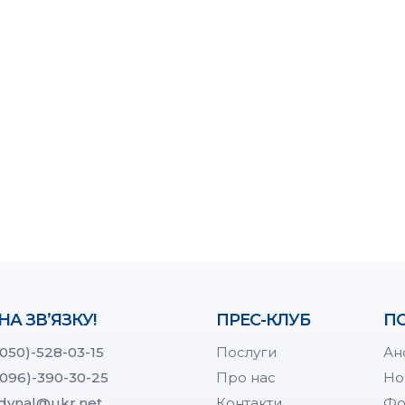
НА ЗВ’ЯЗКУ!
ПРЕС-КЛУБ
ПО
(050)-528-03-15
Послуги
Ан
(096)-390-30-25
Про нас
Но
dynal@ukr.net
Контакти
Фо