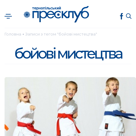
Головна
Записи з тегом "бойові мистецтва"
●
бойові мистецтва