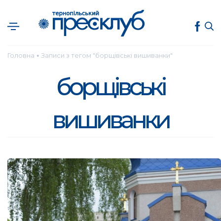
Головна
Записи з тегом "борщівські вишиванки"
●
борщівські
вишиванки