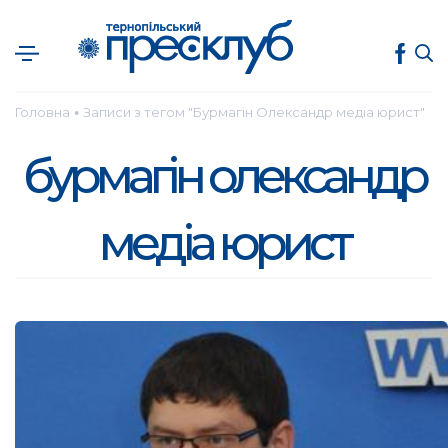
Головна
Записи з тегом "Бурмагін Олександр медіа юрист"
●
бурмагін олександр
медіа юрист