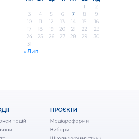
1
2
3
4
5
6
7
8
9
10
11
12
13
14
15
16
17
18
19
20
21
22
23
24
25
26
27
28
29
30
31
« Лип
ДІЇ
ПРОЄКТИ
онси подій
Медіареформи
вини
Вибори
то
Школа журналістики