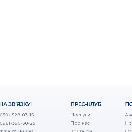
НА ЗВ’ЯЗКУ!
ПРЕС-КЛУБ
ПО
(050)-528-03-15
Послуги
Ан
(096)-390-30-25
Про нас
Но
dynal@ukr.net
Контакти
Фо