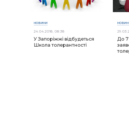
НОВИНИ
НОВИН
24.04.2018, 08:38
29.03.2
У Запоріжжі відбудеться
До 7
Школа толерантності
заяв
толе