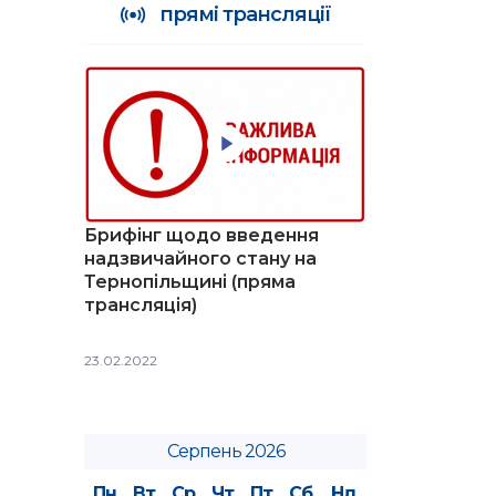
прямі трансляції
Брифінг щодо введення
надзвичайного стану на
Тернопільщині (пряма
трансляція)
23.02.2022
Серпень 2026
Пн
Вт
Ср
Чт
Пт
Сб
Нд