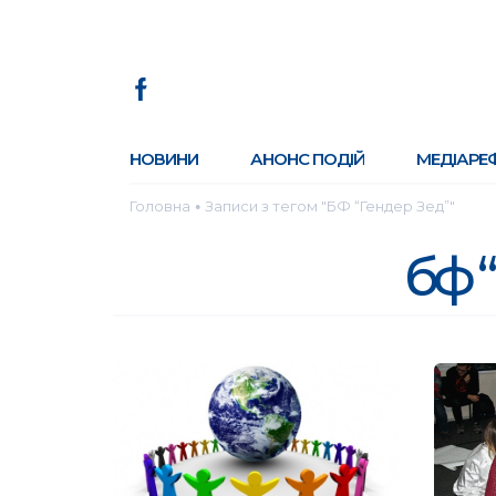
НОВИНИ
АНОНС ПОДІЙ
МЕДІАРЕ
Головна
Записи з тегом "БФ “Гендер Зед”"
●
бф 