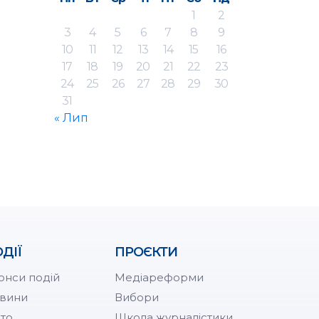
1
2
3
4
5
6
7
8
9
10
11
12
13
14
15
16
17
18
19
20
21
22
23
24
25
26
27
28
29
30
31
« Лип
ДІЇ
ПРОЄКТИ
онси подій
Медіареформи
вини
Вибори
то
Школа журналістики