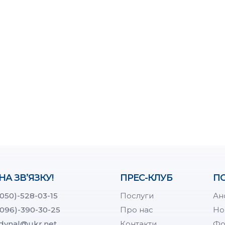
НА ЗВ’ЯЗКУ!
ПРЕС-КЛУБ
ПО
(050)-528-03-15
Послуги
Ан
(096)-390-30-25
Про нас
Но
dynal@ukr.net
Контакти
Фо