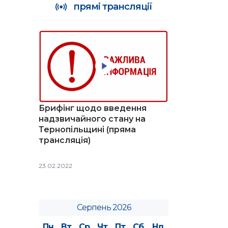
прямі трансляції
Брифінг щодо введення
надзвичайного стану на
Тернопільщині (пряма
трансляція)
23.02.2022
Серпень 2026
Пн
Вт
Ср
Чт
Пт
Сб
Нд