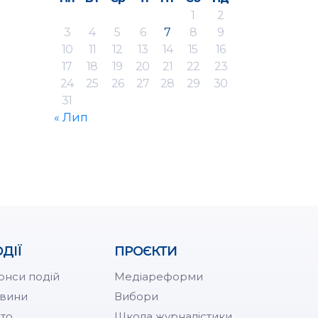
1
2
3
4
5
6
7
8
9
10
11
12
13
14
15
16
17
18
19
20
21
22
23
24
25
26
27
28
29
30
31
« Лип
ДІЇ
ПРОЄКТИ
онси подій
Медіареформи
вини
Вибори
то
Школа журналістики