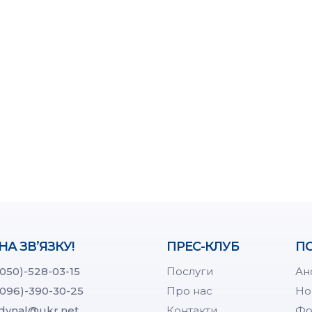
НА ЗВ’ЯЗКУ!
ПРЕС-КЛУБ
ПО
(050)-528-03-15
Послуги
Ан
(096)-390-30-25
Про нас
Но
dynal@ukr.net
Контакти
Фо