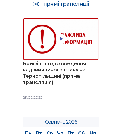
прямі трансляції
Брифінг щодо введення
надзвичайного стану на
Тернопільщині (пряма
трансляція)
23.02.2022
Серпень 2026
Пн
Вт
Ср
Чт
Пт
Сб
Нд