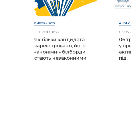
ВИБОРИ 2019
АНОНС
11.01.2019, 11:33
05.05.2
Як тільки кандидата
06 т
зареєстровано, його
у пр
«анонімні» білборди
акти
стають незаконними
під...