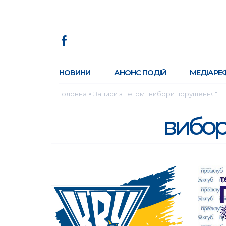
НОВИНИ
АНОНС ПОДІЙ
МЕДІАРЕ
Головна
Записи з тегом "вибори порушення"
●
вибор