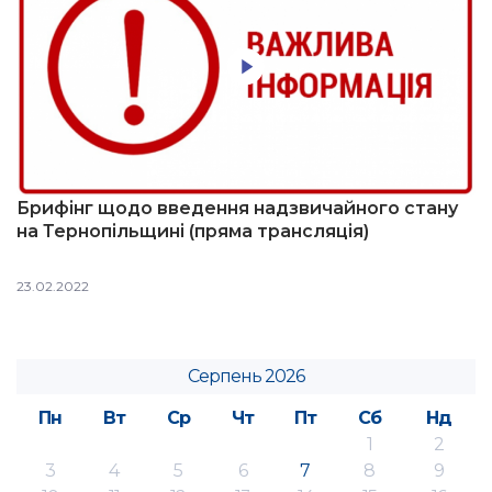
Брифінг щодо введення надзвичайного стану
на Тернопільщині (пряма трансляція)
23.02.2022
Серпень 2026
Пн
Вт
Ср
Чт
Пт
Сб
Нд
1
2
3
4
5
6
7
8
9