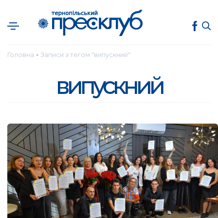
Головна
Записи з тегом "випускний"
●
випускний