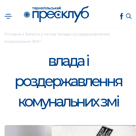
Головна
Записи з тегом "влада і роздержавлення
●
комунальних ЗМІ"
влада і
роздержавлення
комунальних змі