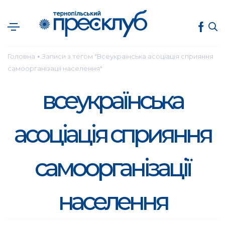
Головна
Записи з тегом "Всеукраїнська асоціація сприяння
●
самоорганізації населення"
всеукраїнська
асоціація сприяння
самоорганізації
населення