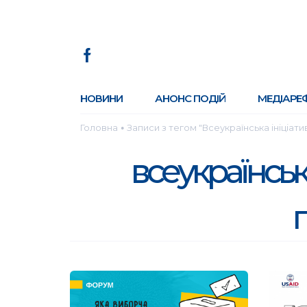
НОВИНИ
АНОНС ПОДІЙ
МЕДІАРЕ
Головна
Записи з тегом "Всеукраїнська ініціат
●
всеукраїнськ