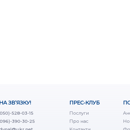
НА ЗВ’ЯЗКУ!
ПРЕС-КЛУБ
ПО
(050)-528-03-15
Послуги
Ан
(096)-390-30-25
Про нас
Но
dynal@ukr.net
Контакти
Фо