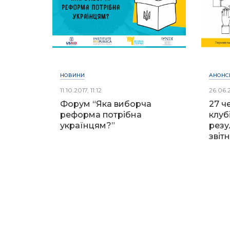
НОВИНИ
АНОНС
11.10.2017, 11:12
26.06.2
Форум “Яка виборча
27 ч
реформа потрібна
клуб
українцям?”
резу
звітн