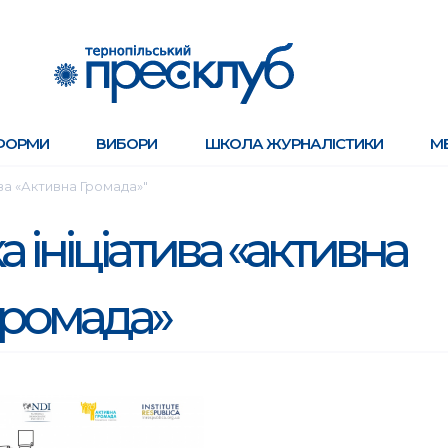
ФОРМИ
ВИБОРИ
ШКОЛА ЖУРНАЛІСТИКИ
М
ива «Активна Громада»"
а ініціатива «активна
громада»