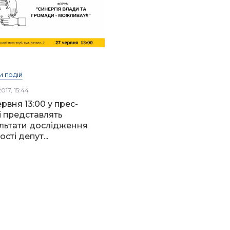
И ПОДІЙ
017, 15:44
ервня 13:00 у прес-
і представлять
льтати дослідження
ості депут...