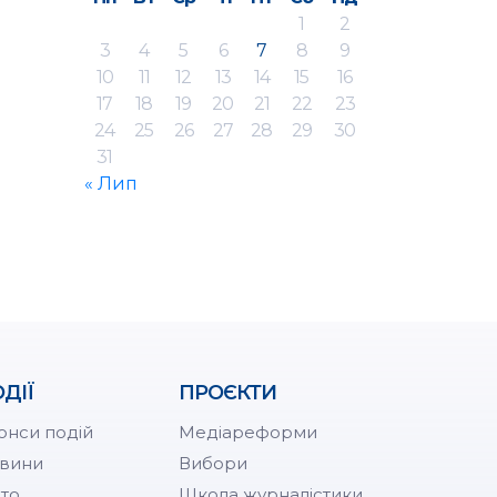
1
2
3
4
5
6
7
8
9
10
11
12
13
14
15
16
17
18
19
20
21
22
23
24
25
26
27
28
29
30
31
« Лип
ДІЇ
ПРОЄКТИ
онси подій
Медіареформи
вини
Вибори
то
Школа журналістики