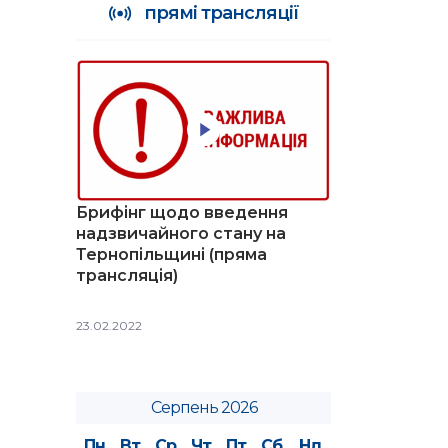
прямі трансляції
Брифінг щодо введення
надзвичайного стану на
Тернопільщині (пряма
трансляція)
23.02.2022
Серпень 2026
Пн
Вт
Ср
Чт
Пт
Сб
Нд