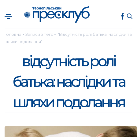
Головна
Записи з тегом "Відсутність ролі батька: наслідки та
●
шляхи подолання"
відсутність ролі
батька: наслідки та
шляхи подолання