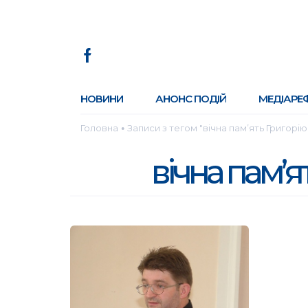
НОВИНИ
АНОНС ПОДІЙ
МЕДІАРЕ
Головна
Записи з тегом "вічна пам’ять Григорію
●
вічна пам’я