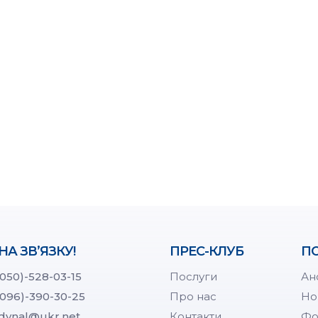
НА ЗВ’ЯЗКУ!
ПРЕС-КЛУБ
ПО
(050)-528-03-15
Послуги
Ан
(096)-390-30-25
Про нас
Но
dynal@ukr.net
Контакти
Фо