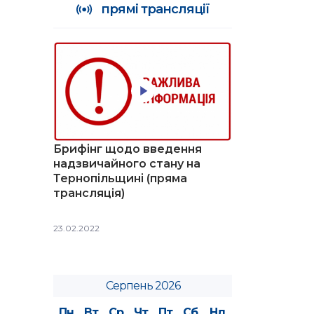
прямі трансляції
Брифінг щодо введення
надзвичайного стану на
Тернопільщині (пряма
трансляція)
23.02.2022
Серпень 2026
Пн
Вт
Ср
Чт
Пт
Сб
Нд