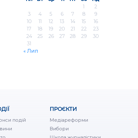
1
2
3
4
5
6
7
8
9
10
11
12
13
14
15
16
17
18
19
20
21
22
23
24
25
26
27
28
29
30
31
« Лип
ДІЇ
ПРОЄКТИ
онси подій
Медіареформи
вини
Вибори
то
Школа журналістики