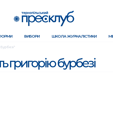
ФОРМИ
ВИБОРИ
ШКОЛА ЖУРНАЛІСТИКИ
М
 Бурбезі"
ть григорію бурбезі