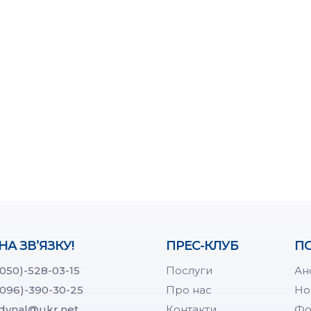
НА ЗВ’ЯЗКУ!
ПРЕС-КЛУБ
ПО
(050)-528-03-15
Послуги
Ан
(096)-390-30-25
Про нас
Но
dynal@ukr.net
Контакти
Фо