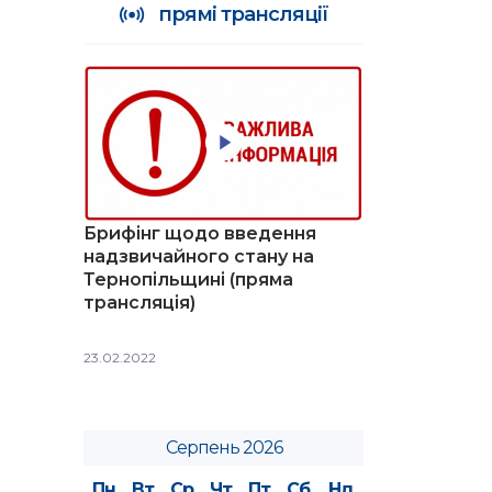
прямі трансляції
Брифінг щодо введення
надзвичайного стану на
Тернопільщині (пряма
трансляція)
23.02.2022
Серпень 2026
Пн
Вт
Ср
Чт
Пт
Сб
Нд