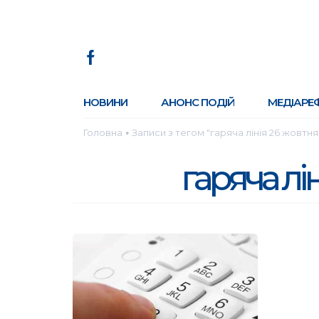
НОВИНИ
АНОНС ПОДІЙ
МЕДІАРЕ
Головна
Записи з тегом "гаряча лінія 26 жовтня
●
гаряча лі