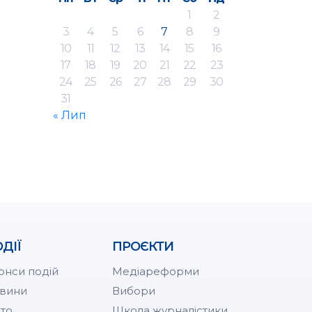
1
2
3
4
5
6
7
8
9
10
11
12
13
14
15
16
17
18
19
20
21
22
23
24
25
26
27
28
29
30
31
« Лип
ДІЇ
ПРОЄКТИ
онси подій
Медіареформи
вини
Вибори
то
Школа журналістики