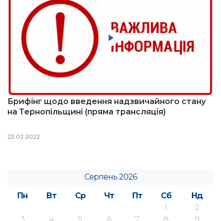
Брифінг щодо введення надзвичайного стану
на Тернопільщині (пряма трансляція)
23.02.2022
Серпень 2026
Пн
Вт
Ср
Чт
Пт
Сб
Нд
1
2
3
4
5
6
7
8
9