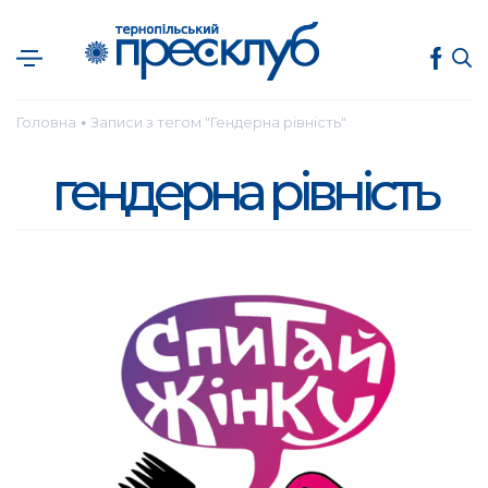
Головна
Записи з тегом "Гендерна рівність"
●
гендерна рівність