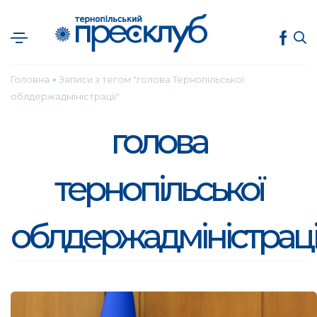
Головна
Записи з тегом "голова Тернопільської
●
облдержадміністрації"
голова
тернопільської
облдержадміністраці