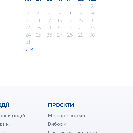
1
2
3
4
5
6
7
8
9
10
11
12
13
14
15
16
17
18
19
20
21
22
23
24
25
26
27
28
29
30
31
« Лип
ДІЇ
ПРОЄКТИ
онси подій
Медіареформи
вини
Вибори
то
Школа журналістики