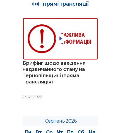
прямі трансляції
Брифінг щодо введення
надзвичайного стану на
Тернопільщині (пряма
трансляція)
23.02.2022
Серпень 2026
Пн
Вт
Ср
Чт
Пт
Сб
Нд