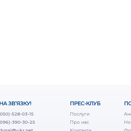
НА ЗВ’ЯЗКУ!
ПРЕС-КЛУБ
ПО
(050)-528-03-15
Послуги
Ан
(096)-390-30-25
Про нас
Но
dynal@ukr.net
Контакти
Фо