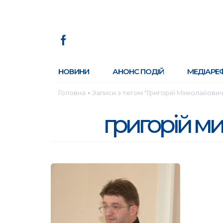
НОВИНИ
АНОНС ПОДІЙ
МЕДІАРЕ
Головна
Записи з тегом "Григорій Миколайови
●
григорій м