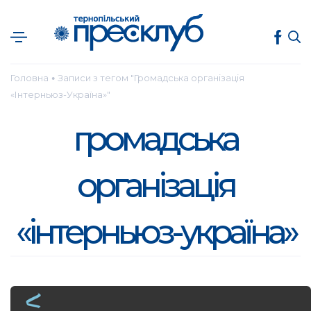
Головна
Записи з тегом "Громадська організація
●
«Інтерньюз-Україна»"
громадська
організація
«інтерньюз-україна»