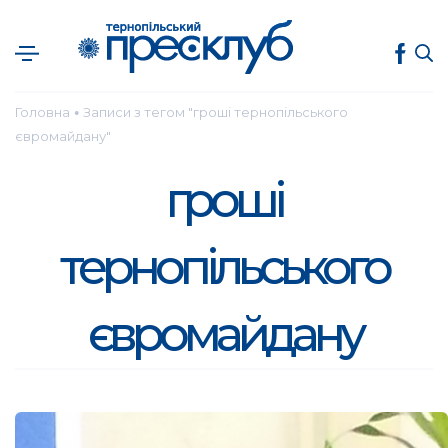
Головна
Записи з тегом "гроші тернопільського
●
євромайдану"
гроші
тернопільського
євромайдану