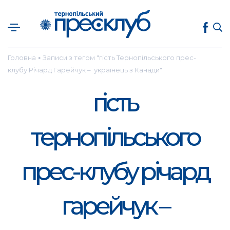
Головна
Записи з тегом "гість Тернопільського прес-
●
клубу Річард Гарейчук – українець з Канади"
гість
тернопільського
прес-клубу річард
гарейчук –