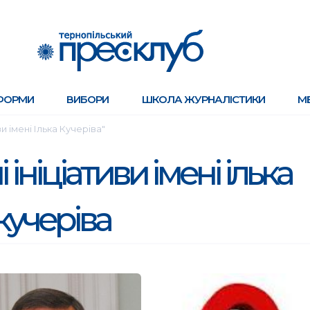
ФОРМИ
ВИБОРИ
ШКОЛА ЖУРНАЛІСТИКИ
М
и імені Ілька Кучеріва"
ініціативи імені ілька
кучеріва