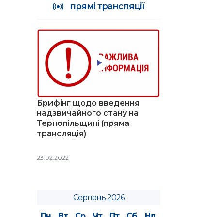
прямі трансляції
Брифінг щодо введення
надзвичайного стану на
Тернопільщині (пряма
трансляція)
23.02.2022
Серпень 2026
Пн
Вт
Ср
Чт
Пт
Сб
Нд