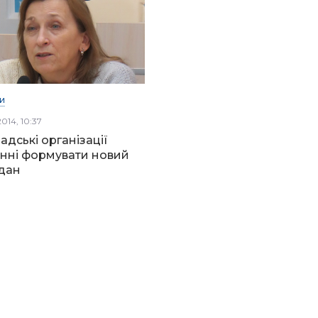
И
2014, 10:37
адські організації
нні формувати новий
дан