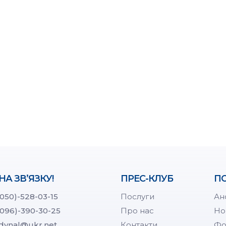
НА ЗВ’ЯЗКУ!
ПРЕС-КЛУБ
ПО
(050)-528-03-15
Послуги
Ан
(096)-390-30-25
Про нас
Но
dynal@ukr.net
Контакти
Фо