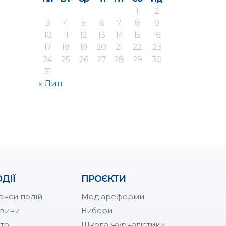
1
2
3
4
5
6
7
8
9
10
11
12
13
14
15
16
17
18
19
20
21
22
23
24
25
26
27
28
29
30
31
« Лип
ДІЇ
ПРОЄКТИ
онси подій
Медіареформи
вини
Вибори
то
Школа журналістики