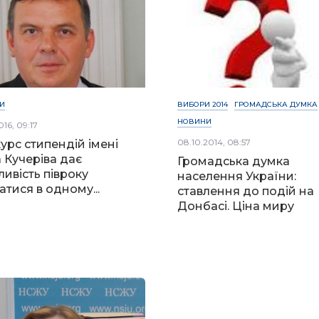
И
ВИБОРИ 2014
ГРОМАДСЬКА ДУМКА
НОВИНИ
016, 09:17
08.10.2014, 08:57
урс стипендій імені
а Кучеріва дає
Громадська думка
ивість півроку
населення України:
атися в одному...
ставлення до подій на
Донбасі. Ціна миру