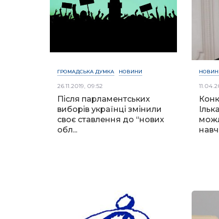
ГРОМАДСЬКА ДУМКА
НОВИНИ
НОВИН
26.11.2019, 09:52
11.04.2
Після парламентських
Конк
виборів українці змінили
Ільк
своє ставлення до “нових
можл
обл...
навч