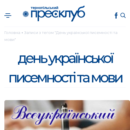
Головна
Записи з тегом "День української писемності та
●
мови"
день української
писемності та мови