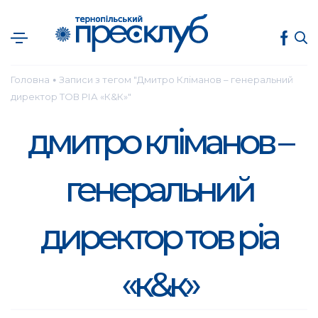
Головна
Записи з тегом "Дмитро Кліманов – генеральний
●
директор ТОВ РІА «К&К»"
дмитро кліманов –
генеральний
директор тов ріа
«к&к»