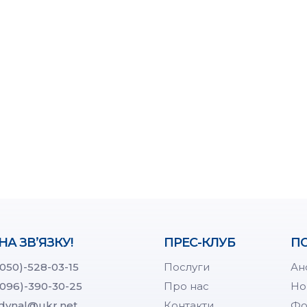
НА ЗВ’ЯЗКУ!
ПРЕС-КЛУБ
ПО
(050)-528-03-15
Послуги
Ан
(096)-390-30-25
Про нас
Но
dynal@ukr.net
Контакти
Фо