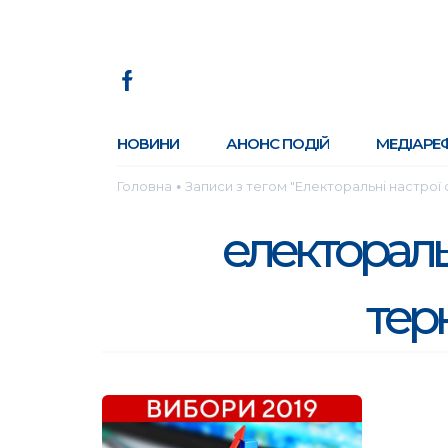
НОВИНИ
АНОНС ПОДІЙ
МЕДІАРЕ
Головна
Записи з тегом "Електоральні настрої 
●
електоральн
тер