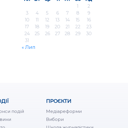
1
2
3
4
5
6
7
8
9
10
11
12
13
14
15
16
17
18
19
20
21
22
23
24
25
26
27
28
29
30
31
« Лип
ДІЇ
ПРОЄКТИ
онси подій
Медіареформи
вини
Вибори
то
Школа журналістики