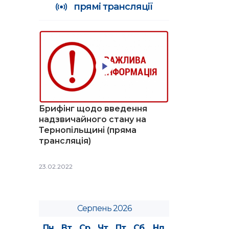
прямі трансляції
Брифінг щодо введення
надзвичайного стану на
Тернопільщині (пряма
трансляція)
23.02.2022
Серпень 2026
Пн
Вт
Ср
Чт
Пт
Сб
Нд