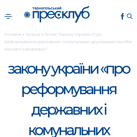
Головна
Записи з тегом "Закону України «Про
●
реформування державних і комунальних друкованих засобів
масової інформації»"
закону україни «про
реформування
державних і
комунальних