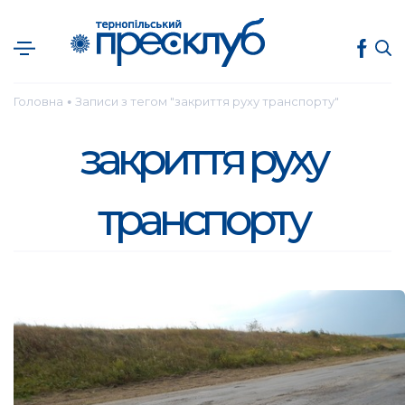
Головна
Записи з тегом "закриття руху транспорту"
●
закриття руху
транспорту