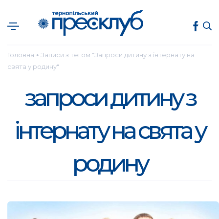
Головна
Записи з тегом "Запроси дитину з інтернату на
●
свята у родину"
запроси дитину з
інтернату на свята у
родину