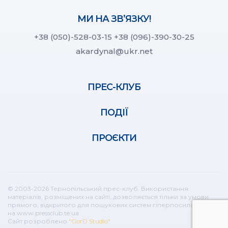
МИ НА ЗВ’ЯЗКУ!
+38 (050)-528-03-15
+38 (096)-390-30-25
akardynal@ukr.net
ПРЕС-КЛУБ
ПОДІЇ
ПРОЄКТИ
© 2003-2026 Тернопільський прес-клуб. Використання
матеріалів, розміщених на сайті, дозволяється тільки за умови
прямого, відкритого для пошукових систем гіперпосилання
на www.pressclub.te.ua
Сайт розроблено
"GorD Studio"