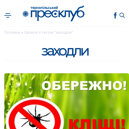
Головна
Записи з тегом "заходли"
●
заходли