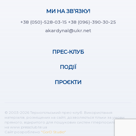
МИ НА ЗВ’ЯЗКУ!
+38 (050)-528-03-15
+38 (096)-390-30-25
akardynal@ukr.net
ПРЕС-КЛУБ
ПОДІЇ
ПРОЄКТИ
© 2003-2026 Тернопільський прес-клуб. Використання
матеріалів, розміщених на сайті, дозволяється тільки за умови
прямого, відкритого для пошукових систем гіперпосилання
на www.pressclub.te.ua
Сайт розроблено
"GorD Studio"