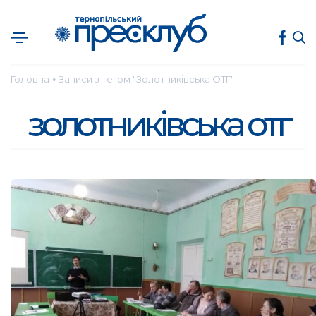
Головна
Записи з тегом "Золотниківська ОТГ"
●
золотниківська отг