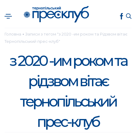
Головна
Записи з тегом "з 2020 -им роком та Рідзвом вітає
●
Тернопільський прес-клуб"
з 2020 -им роком та
рідзвом вітає
тернопільський
прес-клуб