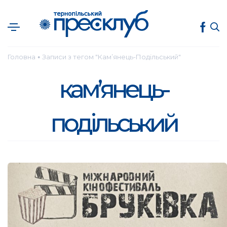
Головна
Записи з тегом "Кам’янець-Подільський"
●
кам’янець-
подільський