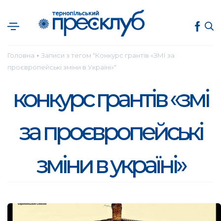
Головна
Записи з тегом "Конкурс грантів «ЗМІ за
●
проєвропейські зміни в Україні»"
конкурс грантів «змі
за проєвропейські
зміни в україні»