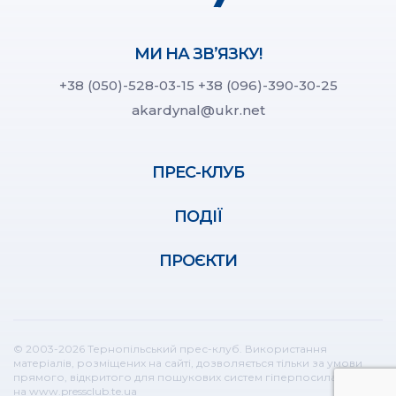
МИ НА ЗВ’ЯЗКУ!
+38 (050)-528-03-15
+38 (096)-390-30-25
akardynal@ukr.net
ПРЕС-КЛУБ
ПОДІЇ
ПРОЄКТИ
© 2003-2026 Тернопільський прес-клуб. Використання
матеріалів, розміщених на сайті, дозволяється тільки за умови
прямого, відкритого для пошукових систем гіперпосилання
на www.pressclub.te.ua