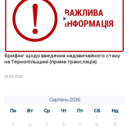
Брифінг щодо введення надзвичайного стану
на Тернопільщині (пряма трансляція)
23.02.2022
Серпень 2026
Пн
Вт
Ср
Чт
Пт
Сб
Нд
1
2
3
4
5
6
7
8
9