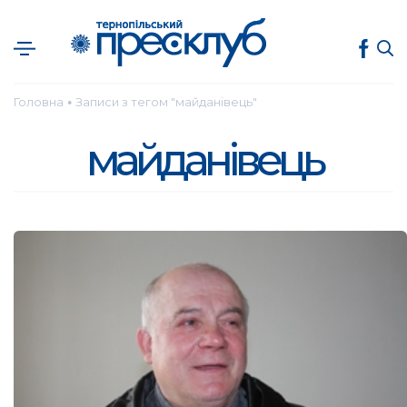
Головна
Записи з тегом "майданівець"
●
майданівець